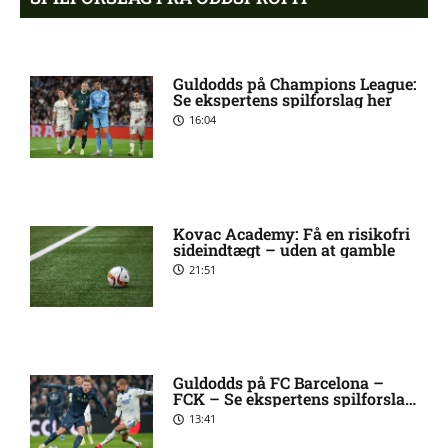
PSG enig med Barcelona-
8:34 pm
profil
Guldodds på Champions League:
Se ekspertens spilforslag her
16:04
Liverpool henter Barcelona-
8:31 pm
anfører
West Ham henter
8:29 pm
Tottenham-spiller
Kovac Academy: Få en risikofri
sideindtægt – uden at gamble
21:51
Andrew Mikobi Farrell skadet:
7:21 pm
seneste nyt
Guldodds på FC Barcelona –
Ilay Feingold skadesstatus
7:14 pm
FCK – Se ekspertens spilforslag
hos New England Revolution
her
13:41