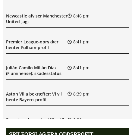
Newcastle afviser Manchester
8:46 pm
United-jagt
Premier League-oprykker
8:41 pm
henter Fulham-profil
Julián Camilo Millán Díaz
8:41 pm
(Fluminense): skadesstatus
Aston Villa bekræfter: Vi vil
8:39 pm
hente Bayern-profil
Barcelona-legende skifter til
8:36 pm
LA Galaxy
SPILFORSLAG FRA ODDSPROFIT