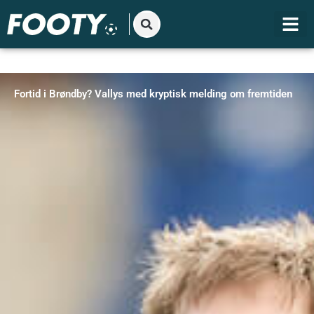
Gå
til
indholdet
Fortid i Brøndby? Vallys med kryptisk melding om fremtiden