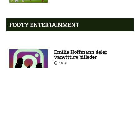
2. Division – Næstved mod
6:50 pm
HIK: Optakt [2026/08/09]
FOOTY ENTERTAINMENT
Luca Daniel Langoni i tvivl
5:39 pm
hos New England Revolution
Emilie Hoffmann deler
vanvittige billeder
James Maurer på skadeslisten
4:21 pm
18:39
hos Houston Dynamo
Filip Strømland Lien ude:
3:39 pm
seneste nyt hos Start
Reality-babe viser kanonerne
frem
18:03
Major League Soccer – New
3:19 pm
England Revolution mod
Houston Dynamo: Optakt,
forventede opstillinger,
skader og karantæner