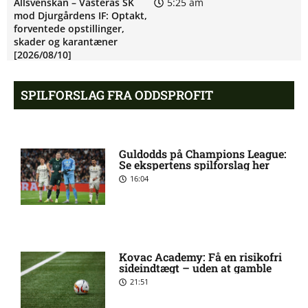
Allsvenskan – Västerås SK
5:25 am
mod Djurgårdens IF: Optakt,
forventede opstillinger,
skader og karantæner
[2026/08/10]
SPILFORSLAG FRA ODDSPROFIT
UEFA Europa Conference
5:20 am
League – FC København mod
Debreceni VSC: Optakt,
forventede opstillinger
Guldodds på Champions League:
[2026/08/12]
Se ekspertens spilforslag her
16:04
Eric Noel Patrik Milleskog i
8:49 pm
tvivl hos Sirius
Kovac Academy: Få en risikofri
Rangers afviser gigantbud på
8:42 pm
sideindtægt – uden at gamble
Chermiti
21:51