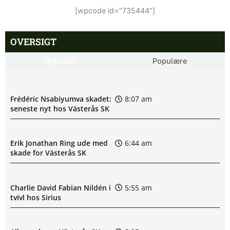
[wpcode id="735444"]
OVERSIGT
Nyheder
Populære
Frédéric Nsabiyumva skadet:
8:07 am
seneste nyt hos Västerås SK
Erik Jonathan Ring ude med
6:44 am
skade for Västerås SK
Charlie David Fabian Nildén i
5:55 am
tvivl hos Sirius