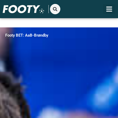
Gå
til
indholdet
Footy BET: AaB-Brøndby