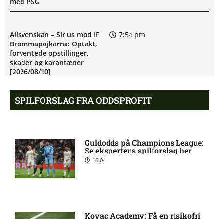
med PSG
Allsvenskan – Sirius mod IF
7:54 pm
Brommapojkarna: Optakt,
forventede opstillinger,
skader og karantæner
[2026/08/10]
SPILFORSLAG FRA ODDSPROFIT
Mats Møller Dæhli i tvivl hos
7:50 pm
Molde
Guldodds på Champions League:
Tvivl om Halldor Østervold
6:52 pm
Se ekspertens spilforslag her
Stenevik hos Molde
16:04
Anders Bleg Christiansen
5:54 pm
skade: status hos Malmö FF
Kovac Academy: Få en risikofri