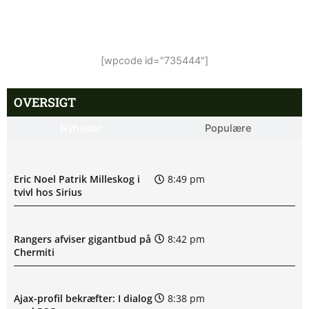
[wpcode id="735444"]
OVERSIGT
Nyheder
Populære
Eric Noel Patrik Milleskog i
8:49 pm
tvivl hos Sirius
Rangers afviser gigantbud på
8:42 pm
Chermiti
Ajax-profil bekræfter: I dialog
8:38 pm