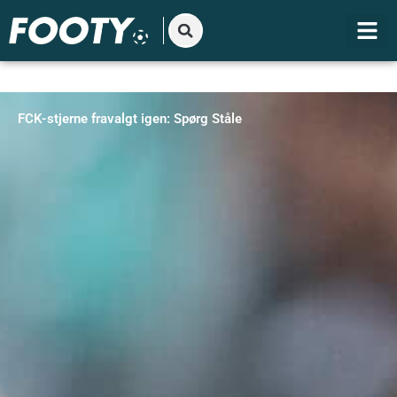
Gå
til
indholdet
FCK-stjerne fravalgt igen: Spørg Ståle