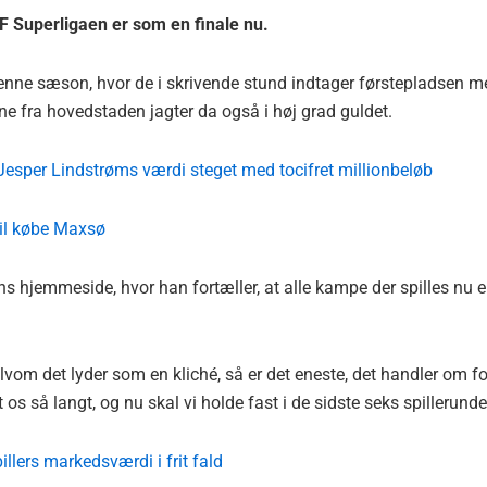
3F Superligaen er som en finale nu.
 denne sæson, hvor de i skrivende stund indtager førstepladsen m
ne fra hovedstaden jagter da også i høj grad guldet.
Jesper Lindstrøms værdi steget med tocifret millionbeløb
il købe Maxsø
s hjemmeside, hvor han fortæller, at alle kampe der spilles nu e
Selvom det lyder som en kliché, så er det eneste, det handler om fo
os så langt, og nu skal vi holde fast i de sidste seks spillerunde
pillers markedsværdi i frit fald