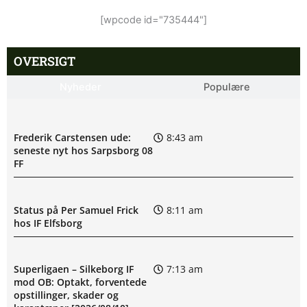
[wpcode id="735444"]
OVERSIGT
Nyheder
Populære
Frederik Carstensen ude:
8:43 am
seneste nyt hos Sarpsborg 08
FF
Status på Per Samuel Frick
8:11 am
hos IF Elfsborg
Superligaen – Silkeborg IF
7:13 am
mod OB: Optakt, forventede
opstillinger, skader og