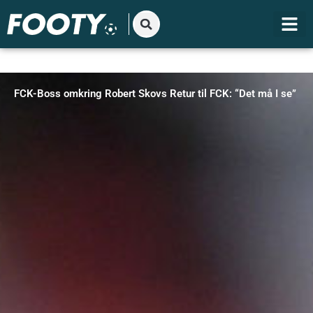
Gå
til
indholdet
FCK-Boss omkring Robert Skovs Retur til FCK: “Det må I se”