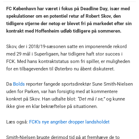
FC København har været i fokus på Deadline Day, især med
spekulationer om en potentiel retur af Robert Skov, den
tidligere stjerne der netop er blevet fri på markedet efter sin
kontrakt med Hoffenheim udløb tidligere på sommeren.
Skov, der i 2018/19-sæsonen satte en imponerende rekord
med 29 mål i Superligaen, har tidligere haft stor succes i
FCK. Med hans kontraktstatus som fri spiller, er muligheden
for en tilbagevenden til Østerbro nu åbent diskuteret.
Da
Bolds
reporter fangede sportsdirektør Sune Smith-Nielsen
uden for Parken, var han forsigtig med at kommentere
konkret på Skov. Han udtalte blot:
“Det må I se,”
og kunne
ikke give en klar bekræftelse på situationen.
Læs også:
FCK’s nye angriber dropper landsholdet
Smith-Nielsen brugte derimod tid på at fremhæve de to