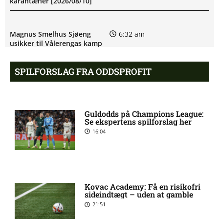
karantæner [2026/08/10]
Magnus Smelhus Sjøeng
6:32 am
usikker til Vålerengas kamp
SPILFORSLAG FRA ODDSPROFIT
2. Division – Thisted FC mod
6:09 am
FA 2000: Optakt [2026/08/08]
Guldodds på Champions League:
Håkon Evjen på skadeslisten
6:07 am
Se ekspertens spilforslag her
hos Bodø/Glimt
16:04
August Mikkelsen ude med
8:33 pm
skade for Bodø/Glimt
Kovac Academy: Få en risikofri
sideindtægt – uden at gamble
1. Division – FC Fredericia
8:12 pm
21:51
mod Vendsyssel FF: Optakt,