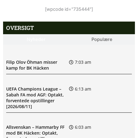
[wpcode id="735444"]
OVERSIGT
Nyheder
Populære
Filip Olov Öhman misser
7:03 am
kamp for BK Häcken
UEFA Champions League –
6:13 am
Sabah FA mod AGF: Optakt,
forventede opstillinger
[2026/08/11]
Allsvenskan – Hammarby FF
6:03 am
mod BK Häcken: Optakt,