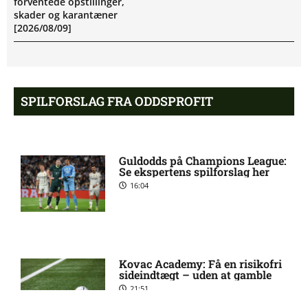
forventede opstillinger,
skader og karantæner
[2026/08/09]
John Kennedy Batista de
5:23 am
Souza usikker til Fluminenses
SPILFORSLAG FRA ODDSPROFIT
kamp
Newcastle afviser Manchester
8:46 pm
Guldodds på Champions League:
United-jagt
Se ekspertens spilforslag her
16:04
Premier League-oprykker
8:41 pm
henter Fulham-profil
Kovac Academy: Få en risikofri
Julián Camilo Millán Díaz
8:41 pm
sideindtægt – uden at gamble
(Fluminense): skadesstatus
21:51