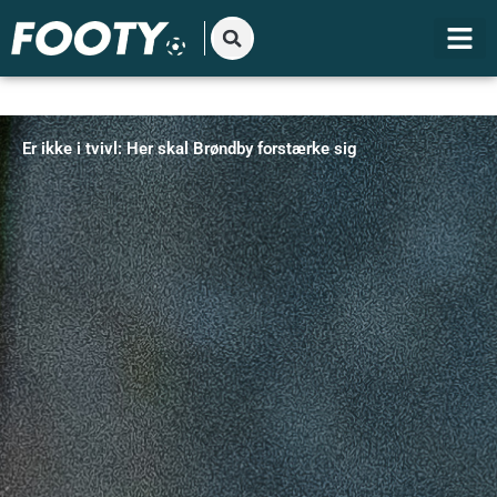
Gå
til
indholdet
Er ikke i tvivl: Her skal Brøndby forstærke sig