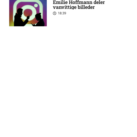
Emilie Hoffmann deler
League – Raków Częstochowa
vanvittige billeder
mod Hammarby FF: Optakt,
18:39
forventede opstillinger,
skader og karantæner
[2026/08/06]
Superligaen – Sønderjyske
6:44 am
Reality-babe viser kanonerne
mod Viborg FF: Optakt,
frem
forventede opstillinger,
18:03
skader og karantæner
[2026/08/07]
UEFA Europa Conference
5:39 am
Camilla Martin deler
League – IFK Göteborg mod
opsigtsvækkende billede
Gent: Optakt, forventede
17:24
opstillinger, skader og
karantæner [2026/08/06]
UEFA Europa Conference
6:57 pm