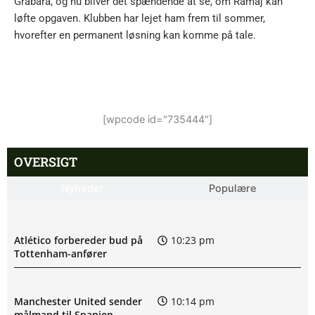
Grabara, og nu bliver det spændende at se, om Ramaj kan
løfte opgaven. Klubben har lejet ham frem til sommer,
hvorefter en permanent løsning kan komme på tale.
[wpcode id="735444"]
OVERSIGT
Nyheder
Populære
Atlético forbereder bud på
10:23 pm
Tottenham-anfører
Manchester United sender
10:14 pm
målmand til Spanien