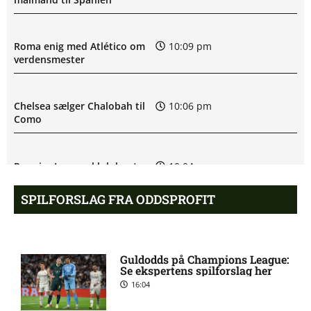
Roma enig med Atlético om
10:09 pm
verdensmester
Chelsea sælger Chalobah til
10:06 pm
Como
Premier League-klub henter
10:04 pm
FCN-profil
SPILFORSLAG FRA ODDSPROFIT
Salah lander i Tyrkiet til
10:00 pm
chokskifte
Guldodds på Champions League:
Se ekspertens spilforslag her
16:04
Arsenal henter Bruno
9:55 pm
Guimarães