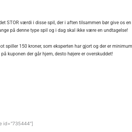
et STOR værdi i disse spil, der i aften tilsammen bør give os en
ange på denne type spil og i dag skal ikke være en undtagelse!
 blot spiller 150 kroner, som eksperten har gjort og der er minimu
pil på kuponen der går hjem, desto højere er overskuddet!
 id="735444"]