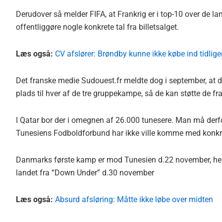
Derudover så melder FIFA, at Frankrig er i top-10 over de land
offentliggøre nogle konkrete tal fra billetsalget.
Læs også:
CV afslører: Brøndby kunne ikke købe ind tidlige
Det franske medie Sudouest.fr meldte dog i september, 
plads til hver af de tre gruppekampe, så de kan støtte de fr
I Qatar bor der i omegnen af 26.000 tunesere. Man må derfo
Tunesiens Fodboldforbund har ikke ville komme med konkre
Danmarks første kamp er mod Tunesien d.22 november, heref
landet fra “Down Under” d.30 november
Læs også:
Absurd afsløring: Måtte ikke løbe over midten