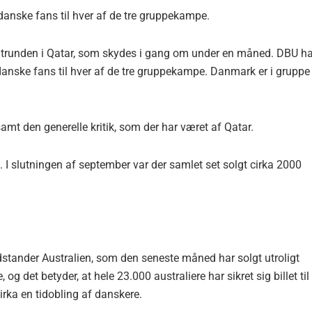
l danske fans til hver af de tre gruppekampe.
lutrunden i Qatar, som skydes i gang om under en måned. DBU ha
til danske fans til hver af de tre gruppekampe. Danmark er i gruppe
samt den generelle kritik, som der har været af Qatar.
. I slutningen af september var der samlet set solgt cirka 2000
tander Australien, som den seneste måned har solgt utroligt
g det betyder, at hele 23.000 australiere har sikret sig billet til
irka en tidobling af danskere.