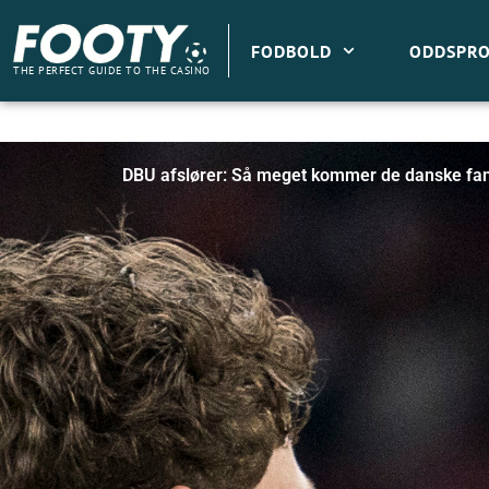
Gå
til
FODBOLD
ODDSPRO
indholdet
THE PERFECT GUIDE TO THE CASINO
DBU afslører: Så meget kommer de danske fans