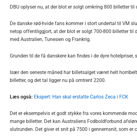
DBU oplyser nu, at der blot er solgt omkring 800 billetter ti
De danske rød-hvide fans kommer i stort undertal til VM s
netop offentliggjort, at der blot er solgt 700-800 billetter 
med Australien, Tunesien og Frankrig.
Grunden til de få danskere kan findes i de dyre hotelpriser, 
Især den seneste måned har billetsalget været helt horribelt
billetter, og det tal ligger nu på omtrent 2200.
Læs også:
Ekspert: Han skal erstatte Carlos Zeca i FCK
Det er eksempelvis et godt stykke fra vores kommende mods
mange billetter. Det kan Australiens Fodboldforbund afsløre, o
slutrunden. Det giver et snit på 7500 i gennemsnit, som er c