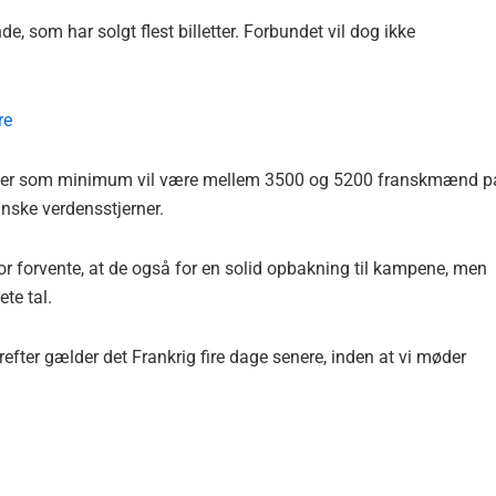
e, som har solgt flest billetter. Forbundet vil dog ikke
re
at der som minimum vil være mellem 3500 og 5200 franskmænd p
anske verdensstjerner.
r forvente, at de også for en solid opbakning til kampene, men
te tal.
ter gælder det Frankrig fire dage senere, inden at vi møder