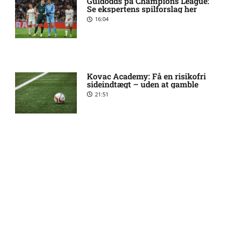
Guldodds på Champions League:
forventede opstillinger,
Se ekspertens spilforslag her
skader og karantæner
16:04
[2026/08/08]
2. Division – VSK Århus mod
12:26 pm
Fremad Amager: Optakt,
Kovac Academy: Få en risikofri
skader og karantæner
sideindtægt – uden at gamble
[2026/08/08]
21:51
1. Division – Hobro IK mod
9:11 am
AB: Optakt, skader og
karantæner [2026/08/08]
Guldodds på FC Barcelona –
FCK – Se ekspertens spilforslag
her
13:41
1. Division – Aarhus Fremad
5:46 am
mod HB Køge: Optakt,
forventede opstillinger,
skader og karantæner
[2026/08/08]
FOOTY ENTERTAINMENT