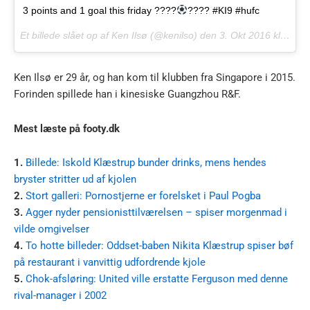
3 points and 1 goal this friday ????
???? #KI9 #hufc
Et billede slået op af Ken Ilsø (@kenilso) den
3. Okt 2016 kl. 3:41 PDT
Ken Ilsø er 29 år, og han kom til klubben fra Singapore i 2015.
Forinden spillede han i kinesiske Guangzhou R&F.
Mest læste på footy.dk
1.
Billede: Iskold Klæstrup bunder drinks, mens hendes
bryster stritter ud af kjolen
2.
Stort galleri: Pornostjerne er forelsket i Paul Pogba
3.
Agger nyder pensionisttilværelsen – spiser morgenmad i
vilde omgivelser
4.
To hotte billeder: Oddset-baben Nikita Klæstrup spiser bøf
på restaurant i vanvittig udfordrende kjole
5.
Chok-afsløring: United ville erstatte Ferguson med denne
rival-manager i 2002