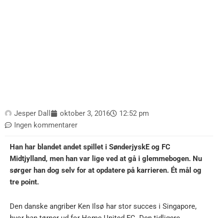
Jesper Dall
oktober 3, 2016
12:52 pm
Ingen kommentarer
Han har blandet andet spillet i SønderjyskE og FC
Midtjylland, men han var lige ved at gå i glemmebogen. Nu
sørger han dog selv for at opdatere på karrieren. Ét mål og
tre point.
Den danske angriber Ken Ilsø har stor succes i Singapore,
hvor han tørner ud for Home United FC. Den tidligere