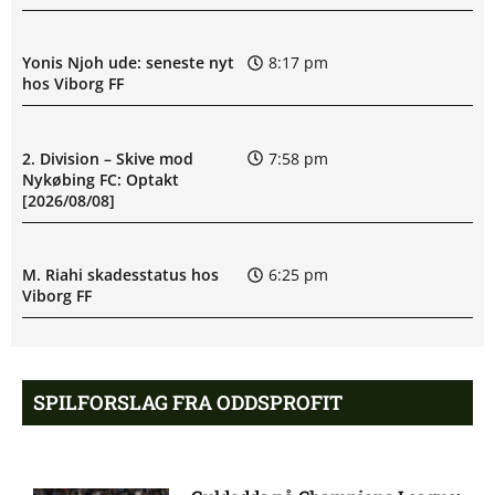
Yonis Njoh ude: seneste nyt
8:17 pm
hos Viborg FF
2. Division – Skive mod
7:58 pm
Nykøbing FC: Optakt
[2026/08/08]
M. Riahi skadesstatus hos
6:25 pm
Viborg FF
Opdatering: Isak Aron Sjong
6:09 pm
skade hos Bodø/Glimt
SPILFORSLAG FRA ODDSPROFIT
Eliteserien – Valerenga mod
4:43 pm
Bodo/Glimt: Optakt,