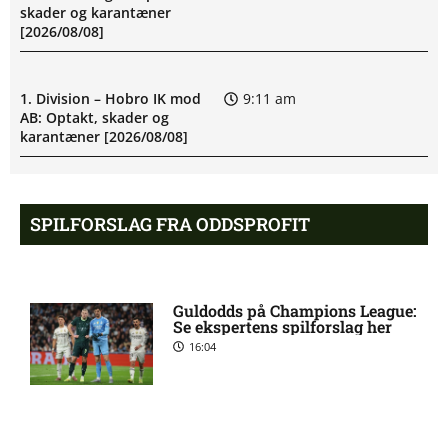
skader og karantæner
[2026/08/08]
1. Division – Hobro IK mod
9:11 am
AB: Optakt, skader og
karantæner [2026/08/08]
1. Division – Aarhus Fremad
5:46 am
SPILFORSLAG FRA ODDSPROFIT
mod HB Køge: Optakt,
forventede opstillinger,
skader og karantæner
[2026/08/08]
Guldodds på Champions League:
Se ekspertens spilforslag her
Atlético forbereder bud på
10:23 pm
16:04
Tottenham-anfører
Manchester United sender
10:14 pm