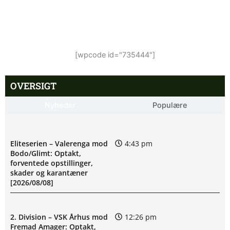
[wpcode id="735444"]
OVERSIGT
Nyheder
Populære
Eliteserien – Valerenga mod
4:43 pm
Bodo/Glimt: Optakt,
forventede opstillinger,
skader og karantæner
[2026/08/08]
2. Division – VSK Århus mod
12:26 pm
Fremad Amager: Optakt,