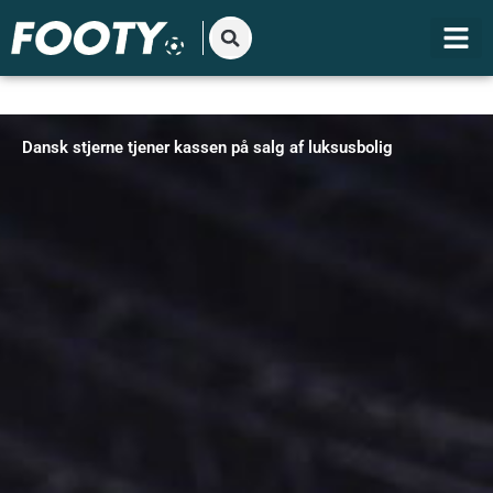
Gå
til
indholdet
Dansk stjerne tjener kassen på salg af luksusbolig