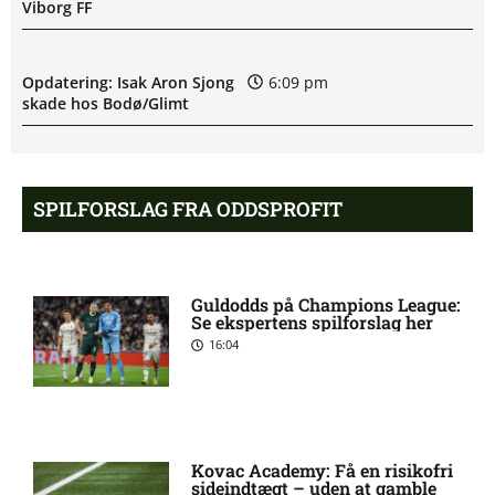
Viborg FF
Opdatering: Isak Aron Sjong
6:09 pm
skade hos Bodø/Glimt
Eliteserien – Valerenga mod
4:43 pm
Bodo/Glimt: Optakt,
SPILFORSLAG FRA ODDSPROFIT
forventede opstillinger,
skader og karantæner
[2026/08/08]
Guldodds på Champions League:
Se ekspertens spilforslag her
2. Division – VSK Århus mod
12:26 pm
16:04
Fremad Amager: Optakt,
skader og karantæner
[2026/08/08]
Kovac Academy: Få en risikofri
1. Division – Hobro IK mod
9:11 am
sideindtægt – uden at gamble
AB: Optakt, skader og