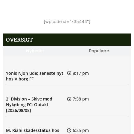
[wpcode id="735444"]
OVERSIGT
Nyheder
Populære
Yonis Njoh ude: seneste nyt
8:17 pm
hos Viborg FF
2. Division – Skive mod
7:58 pm
Nykøbing FC: Optakt
[2026/08/08]
M. Riahi skadesstatus hos
6:25 pm