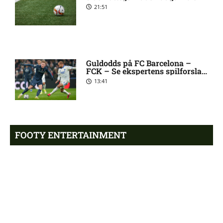
21:51
karantæner [2026/08/08]
1. Division – Aarhus Fremad
5:46 am
mod HB Køge: Optakt,
forventede opstillinger,
Guldodds på FC Barcelona –
FCK – Se ekspertens spilforslag
skader og karantæner
her
[2026/08/08]
13:41
Atlético forbereder bud på
10:23 pm
Tottenham-anfører
FOOTY ENTERTAINMENT
Manchester United sender
10:14 pm
målmand til Spanien
Emilie Hoffmann deler
vanvittige billeder
18:39
Roma enig med Atlético om
10:09 pm
verdensmester