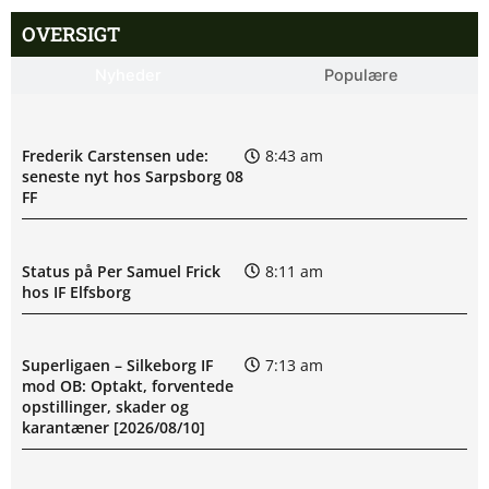
OVERSIGT
Nyheder
Populære
Frederik Carstensen ude:
8:43 am
seneste nyt hos Sarpsborg 08
FF
Status på Per Samuel Frick
8:11 am
hos IF Elfsborg
Superligaen – Silkeborg IF
7:13 am
mod OB: Optakt, forventede
opstillinger, skader og
karantæner [2026/08/10]