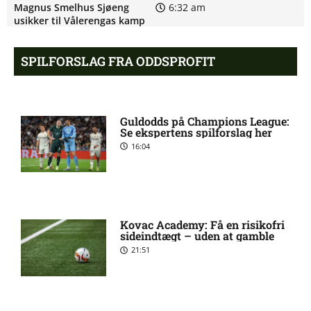
Magnus Smelhus Sjøeng
6:32 am
usikker til Vålerengas kamp
SPILFORSLAG FRA ODDSPROFIT
2. Division – Thisted FC mod
6:09 am
FA 2000: Optakt [2026/08/08]
Guldodds på Champions League:
Håkon Evjen på skadeslisten
6:07 am
Se ekspertens spilforslag her
hos Bodø/Glimt
16:04
August Mikkelsen ude med
8:33 pm
skade for Bodø/Glimt
Kovac Academy: Få en risikofri
sideindtægt – uden at gamble
1. Division – FC Fredericia
8:12 pm
21:51
mod Vendsyssel FF: Optakt,
forventede opstillinger
[2026/08/09]