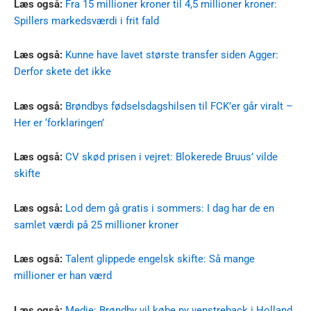
Læs også:
Fra 15 millioner kroner til 4,5 millioner kroner:
Spillers markedsværdi i frit fald
Læs også:
Kunne have lavet største transfer siden Agger:
Derfor skete det ikke
Læs også:
Brøndbys fødselsdagshilsen til FCK’er går viralt –
Her er ‘forklaringen’
Læs også:
CV skød prisen i vejret: Blokerede Bruus’ vilde
skifte
Læs også:
Lod dem gå gratis i sommers: I dag har de en
samlet værdi på 25 millioner kroner
Læs også:
Talent glippede engelsk skifte: Så mange
millioner er han værd
Læs også:
Medie: Brøndby vil købe ny venstreback i Holland