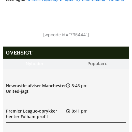
[wpcode id="735444"]
OVERSIGT
Nyheder
Populære
Newcastle afviser Manchester
8:46 pm
United-jagt
Premier League-oprykker
8:41 pm
henter Fulham-profil