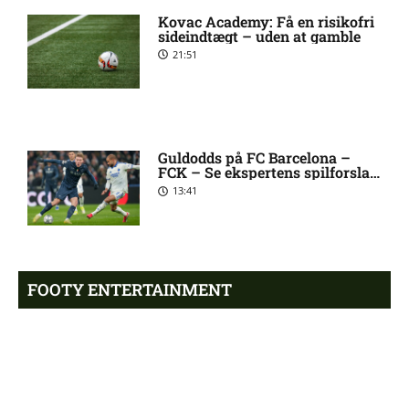
Tottenham-spiller
Kovac Academy: Få en risikofri
sideindtægt – uden at gamble
21:51
Andrew Mikobi Farrell skadet:
7:21 pm
seneste nyt
Guldodds på FC Barcelona –
Ilay Feingold skadesstatus
7:14 pm
FCK – Se ekspertens spilforslag
hos New England Revolution
her
13:41
2. Division – Næstved mod
6:50 pm
HIK: Optakt [2026/08/09]
FOOTY ENTERTAINMENT
Luca Daniel Langoni i tvivl
5:39 pm
hos New England Revolution
Emilie Hoffmann deler
vanvittige billeder
James Maurer på skadeslisten
4:21 pm
18:39