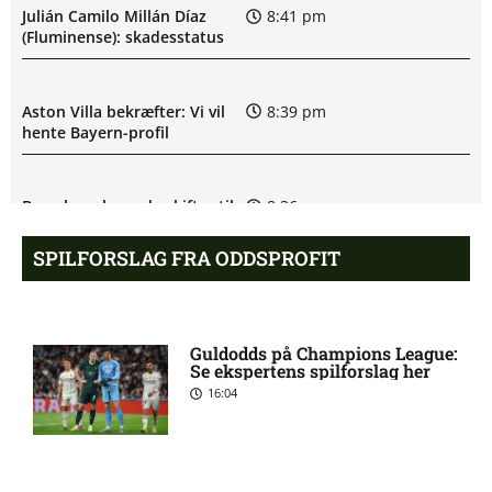
Julián Camilo Millán Díaz
8:41 pm
(Fluminense): skadesstatus
Aston Villa bekræfter: Vi vil
8:39 pm
hente Bayern-profil
Barcelona-legende skifter til
8:36 pm
LA Galaxy
SPILFORSLAG FRA ODDSPROFIT
PSG enig med Barcelona-
8:34 pm
profil
Guldodds på Champions League:
Se ekspertens spilforslag her
16:04
Liverpool henter Barcelona-
8:31 pm
anfører
West Ham henter
8:29 pm