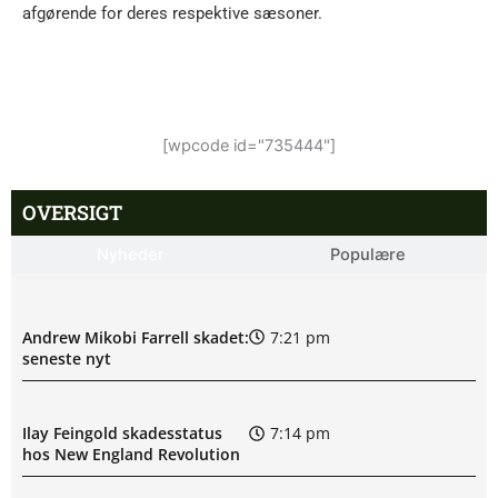
afgørende for deres respektive sæsoner.
[wpcode id="735444"]
OVERSIGT
Nyheder
Populære
Andrew Mikobi Farrell skadet:
7:21 pm
seneste nyt
Ilay Feingold skadesstatus
7:14 pm
hos New England Revolution