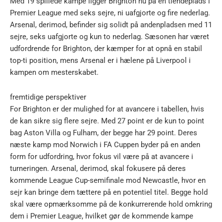
Med 19 spillede kampe ligger Brighton nu på en tiendeplads i
Premier League med seks sejre, ni uafgjorte og fire nederlag.
Arsenal, derimod, befinder sig solidt på andenpladsen med 11
sejre, seks uafgjorte og kun to nederlag. Sæsonen har været
udfordrende for Brighton, der kæmper for at opnå en stabil
top-ti position, mens Arsenal er i hælene på Liverpool i
kampen om mesterskabet.
fremtidige perspektiver
For Brighton er der mulighed for at avancere i tabellen, hvis
de kan sikre sig flere sejre. Med 27 point er de kun to point
bag Aston Villa og Fulham, der begge har 29 point. Deres
næste kamp mod Norwich i FA Cuppen byder på en anden
form for udfordring, hvor fokus vil være på at avancere i
turneringen. Arsenal, derimod, skal fokusere på deres
kommende League Cup-semifinale mod Newcastle, hvor en
sejr kan bringe dem tættere på en potentiel titel. Begge hold
skal være opmærksomme på de konkurrerende hold omkring
dem i Premier League, hvilket gør de kommende kampe