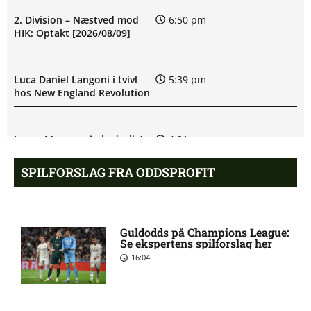
2. Division – Næstved mod
6:50 pm
HIK: Optakt [2026/08/09]
Luca Daniel Langoni i tvivl
5:39 pm
hos New England Revolution
James Maurer på skadeslisten
4:21 pm
hos Houston Dynamo
SPILFORSLAG FRA ODDSPROFIT
Filip Strømland Lien ude:
3:39 pm
seneste nyt hos Start
Guldodds på Champions League:
Se ekspertens spilforslag her
16:04
Major League Soccer – New
3:19 pm
England Revolution mod
Houston Dynamo: Optakt,
forventede opstillinger,