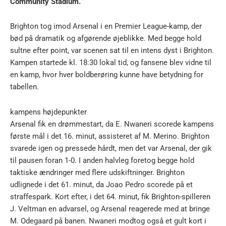
Community Stadium.
Brighton tog imod Arsenal i en Premier League-kamp, der
bød på dramatik og afgørende øjeblikke. Med begge hold
sultne efter point, var scenen sat til en intens dyst i Brighton.
Kampen startede kl. 18:30 lokal tid, og fansene blev vidne til
en kamp, hvor hver boldberøring kunne have betydning for
tabellen.
kampens højdepunkter
Arsenal fik en drømmestart, da E. Nwaneri scorede kampens
første mål i det 16. minut, assisteret af M. Merino. Brighton
svarede igen og pressede hårdt, men det var Arsenal, der gik
til pausen foran 1-0. I anden halvleg foretog begge hold
taktiske ændringer med flere udskiftninger. Brighton
udlignede i det 61. minut, da Joao Pedro scorede på et
straffespark. Kort efter, i det 64. minut, fik Brighton-spilleren
J. Veltman en advarsel, og Arsenal reagerede med at bringe
M. Odegaard på banen. Nwaneri modtog også et gult kort i