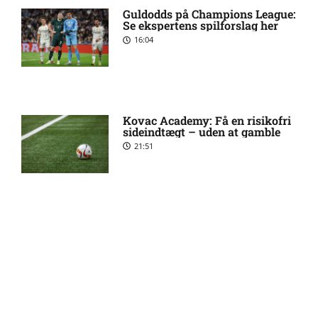
Bodo/Glimt: Optakt,
Guldodds på Champions League:
forventede opstillinger,
Se ekspertens spilforslag her
skader og karantæner
16:04
[2026/08/08]
2. Division – VSK Århus mod
12:26 pm
Fremad Amager: Optakt,
Kovac Academy: Få en risikofri
skader og karantæner
sideindtægt – uden at gamble
[2026/08/08]
21:51
1. Division – Hobro IK mod
9:11 am
AB: Optakt, skader og
karantæner [2026/08/08]
Guldodds på FC Barcelona –
FCK – Se ekspertens spilforslag
her
13:41
1. Division – Aarhus Fremad
5:46 am
mod HB Køge: Optakt,
forventede opstillinger,
skader og karantæner
[2026/08/08]