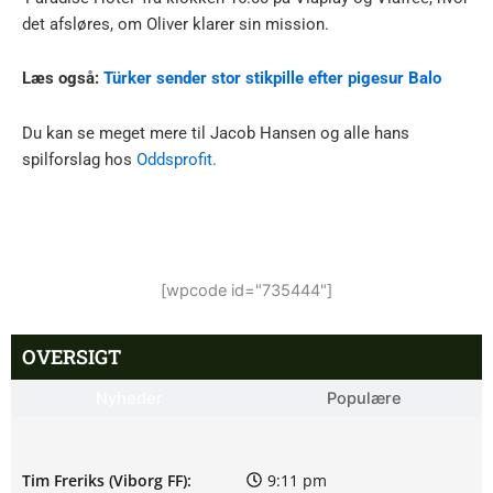
det afsløres, om Oliver klarer sin mission.
Læs også:
Türker sender stor stikpille efter pigesur Balo
Du kan se meget mere til Jacob Hansen og alle hans
spilforslag hos
Oddsprofit.
[wpcode id="735444"]
OVERSIGT
Nyheder
Populære
Tim Freriks (Viborg FF):
9:11 pm