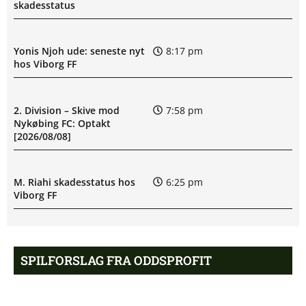
skadesstatus
Yonis Njoh ude: seneste nyt
8:17 pm
hos Viborg FF
2. Division – Skive mod
7:58 pm
Nykøbing FC: Optakt
[2026/08/08]
M. Riahi skadesstatus hos
6:25 pm
Viborg FF
Opdatering: Isak Aron Sjong
6:09 pm
skade hos Bodø/Glimt
SPILFORSLAG FRA ODDSPROFIT
Eliteserien – Valerenga mod
4:43 pm