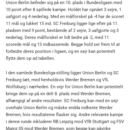
Union Berlin befinder sig på en 10. plads i Bundesligaen med
10 point efter 8 spillede kampe. Holdet har opnået 3 sejre, 1
uafgjort og 4 nederlag. Med en målforskel på -4 har de scoret
11 mål og lukket 15 ind. SC Freiburg ligger lige efter på 11.
pladsen med 9 point, bestående af 2 sejre, 3 uafgjorte og 3
nederlag. Deres målforskel er lidt bedre på -2, med 11
scorede mål og 13 indkasserede. Begge hold ser frem til at
forbedre deres position i ligaen, og en sejr kan potentielt
flytte dem op ad tabellen.
I den samlede Bundesliga-stilling ligger Union Berlin og SC
Freiburg tæt, med henholdsvis Werder Bremen og VfL
Wolfsburg i nærheden. En sejr for Union Berlin kan potentielt
bringe dem op på en delt 8. plads med Werder Bremen,
afhængigt af andre resultater. SC Freiburg kan med en sejr
overhale Union Berlin og måske endda indhente Werder
Bremen, hvis resultaterne flasker sig. Andre relevante kampe
i denne runde inkluderer RB Leipzig mod VfB Stuttgart og FSV
Mainz 05 mod Werder Bremen, som begge kan påvirke