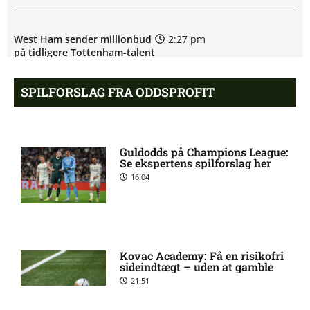
West Ham sender millionbud
2:27 pm
på tidligere Tottenham-talent
SPILFORSLAG FRA ODDSPROFIT
Newcastle overvejer dansk
12:33 pm
landsholdsstjerne
Guldodds på Champions League:
Manchester City nærmer sig
12:31 pm
Se ekspertens spilforslag her
gigantisk Bouaddi-handel
16:04
Manchester United jagter
12:27 pm
engelsk stortalent
Kovac Academy: Få en risikofri
sideindtægt – uden at gamble
Aston Villa melder sig ind i
12:24 pm
21:51
jagten på Endrick