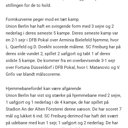
stillingen for de to hold.
Formkurverne peger mod en tæt kamp
Union Berlin har haft en svingende form med 3 sejre og 2
nederlag i deres seneste 5 kampe. Deres seneste kamp var
en 2-1 sejr i DFB Pokal over Arminia Bielefeld hjemme, hvor
L. Querfeld og D. Doekhi scorede målene. SC Freiburg har på
deres side vundet 2, spillet 2 uafgjort og tabt 1 af deres
sidste 5 kampe. De kommer fra en overbevisende 3-1 sejr
over Fortuna Düsseldorf i DFB Pokal, hvor I. Matanovic og V.
Grifo var blandt målscorerne.
Hjemmebanefordel kan være afgørende
Union Berlin har vist sig stærke på hjemmebane med 2 sejre,
1 uafgjort og 1 nederlag i de 4 kampe, de har spillet på
Stadion An der Alten Försterei denne sæson. De har scoret 7
mål og lukket 6 ind. SC Freiburg derimod har haft det svært
på udebane med kun 1 sejr, 1 uafgjort og 2 nederlag. De har