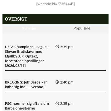
[wpcode id="735444"]
OVERSIGT
Nyheder
Populære
UEFA Champions League –
3:35 pm
Slovan Bratislava mod
Mjällby AIF: Optakt,
forventede opstillinger
[2026/08/11]
BREAKING: Jeff Bezos kan
2:40 pm
købe sig ind i Liverpool
PSG nærmer sig aftale om
2:35 pm
Barcelona-stjerne