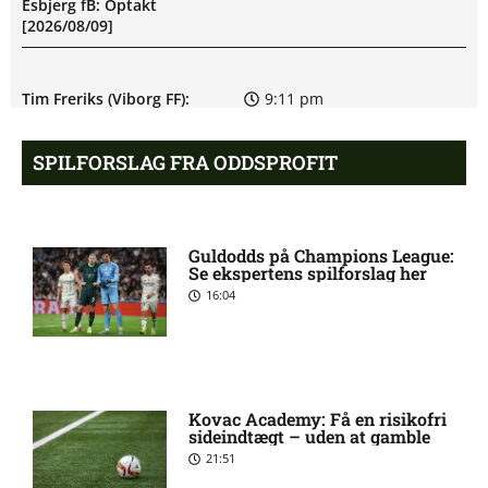
Esbjerg fB: Optakt
[2026/08/09]
Tim Freriks (Viborg FF):
9:11 pm
skadesstatus
SPILFORSLAG FRA ODDSPROFIT
Yonis Njoh ude: seneste nyt
8:17 pm
hos Viborg FF
Guldodds på Champions League:
Se ekspertens spilforslag her
2. Division – Skive mod
7:58 pm
16:04
Nykøbing FC: Optakt
[2026/08/08]
M. Riahi skadesstatus hos
6:25 pm
Kovac Academy: Få en risikofri
Viborg FF
sideindtægt – uden at gamble
21:51