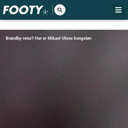
Gå
til
indholdet
Brøndby-retur? Her er Mikael Uhres kongeløn