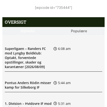
[wpcode id="735444"]
OVERSIGT
Nyheder
Populære
Superligaen – Randers FC
6:08 am
mod Lyngby Boldklub:
Optakt, forventede
opstillinger, skader og
karantæner [2026/08/09]
Pontus Anders Rödin misser
5:44 am
kamp for Silkeborg IF
1. Division – Hvidovre IF mod
5:31 am