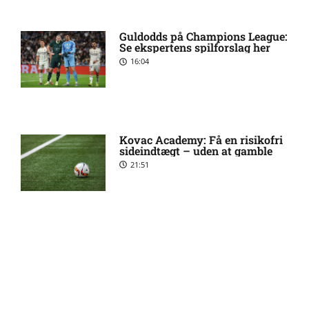
Status på Paul Izzo hos
6:38 am
Guldodds på Champions League:
Randers FC
Se ekspertens spilforslag her
16:04
Superligaen – AC Horsens
6:15 am
mod Brøndby IF: Optakt,
forventede opstillinger,
skader og karantæner
Kovac Academy: Få en risikofri
[2026/08/09]
sideindtægt – uden at gamble
21:51
Superligaen – Randers FC
6:08 am
mod Lyngby Boldklub:
Optakt, forventede
opstillinger, skader og
karantæner [2026/08/09]
Guldodds på FC Barcelona –
FCK – Se ekspertens spilforslag
her
13:41
1. Division – Hvidovre IF mod
5:31 am
Esbjerg fB: Optakt