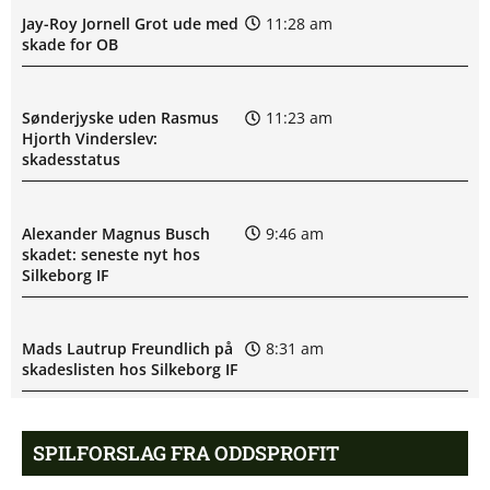
Jay-Roy Jornell Grot ude med
11:28 am
skade for OB
Sønderjyske uden Rasmus
11:23 am
Hjorth Vinderslev:
skadesstatus
Alexander Magnus Busch
9:46 am
skadet: seneste nyt hos
Silkeborg IF
Mads Lautrup Freundlich på
8:31 am
skadeslisten hos Silkeborg IF
Skadesnyt: Warren Caddy
8:17 am
SPILFORSLAG FRA ODDSPROFIT
ude for Randers FC