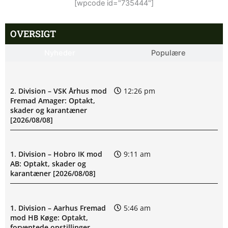
[wpcode id="735444"]
OVERSIGT
Nyheder
Populære
2. Division – VSK Århus mod
12:26 pm
Fremad Amager: Optakt,
skader og karantæner
[2026/08/08]
1. Division – Hobro IK mod
9:11 am
AB: Optakt, skader og
karantæner [2026/08/08]
1. Division – Aarhus Fremad
5:46 am
mod HB Køge: Optakt,
forventede opstillinger,