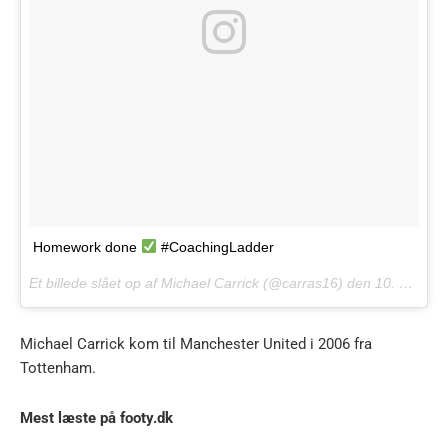
Homework done
#CoachingLadder
Et billede slået op af Michael Carrick (@carras16) den
10. Okt 2016 kl. 12:46 PDT
Michael Carrick kom til Manchester United i 2006 fra
Tottenham.
Mest læste på footy.dk