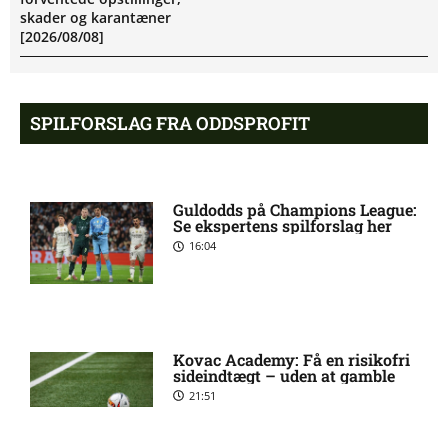
skader og karantæner
[2026/08/08]
Atlético forbereder bud på
10:23 pm
SPILFORSLAG FRA ODDSPROFIT
Tottenham-anfører
Manchester United sender
10:14 pm
Guldodds på Champions League:
målmand til Spanien
Se ekspertens spilforslag her
16:04
Roma enig med Atlético om
10:09 pm
verdensmester
Kovac Academy: Få en risikofri
Chelsea sælger Chalobah til
10:06 pm
sideindtægt – uden at gamble
Como
21:51