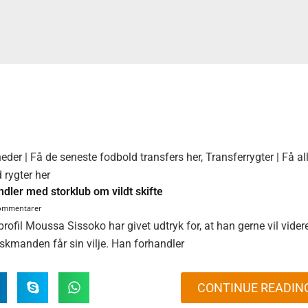
e
Side
Side
Side
Side
eder | Få de seneste fodbold transfers her
,
Transferrygter | Få al
 rygter her
dler med storklub om vildt skifte
kommentarer
fil Moussa Sissoko har givet udtryk for, at han gerne vil vider
anskmanden får sin vilje. Han forhandler
CONTINUE READIN