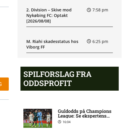
2. Division – Skive mod
7:58 pm
Nykøbing FC: Optakt
[2026/08/08]
M. Riahi skadesstatus hos
6:25 pm
Viborg FF
e
Opdatering: Isak Aron Sjong
6:09 pm
SPILFORSLAG FRA
skade hos Bodø/Glimt
ODDSPROFIT
G
Eliteserien – Valerenga mod
4:43 pm
Bodo/Glimt: Optakt,
forventede opstillinger,
skader og karantæner
Guldodds på Champions
[2026/08/08]
League: Se ekspertens
spilforslag her
16:04