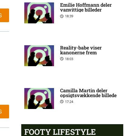
Emilie Hoffmann deler
vanvittige billeder
Manchester United sender
10:14 pm
G
målmand til Spanien
18:39
Roma enig med Atlético om
10:09 pm
verdensmester
Reality-babe viser
kanonerne frem
18:03
Chelsea sælger Chalobah til
10:06 pm
Como
Camilla Martin deler
Premier League-klub henter
10:04 pm
opsigtsvækkende billede
FCN-profil
17:24
G
Salah lander i Tyrkiet til
10:00 pm
chokskifte
FOOTY LIFESTYLE