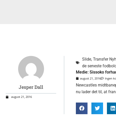
Sid
Slide
,
Transfer Nyh
de seneste fodbold
Medie: Sissoko forhan
august 21, 2016
Ingen 
Newcastles midtbanepro
Jesper Dall
nu lader det til, at fr
august 21, 2016