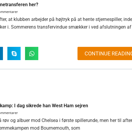
rnetransferen her?
kommentarer
r, at klubben arbejder på højtryk på at hente stjernespiller, ind
ker i. Sommerens transfervindue smækker i ved afslutningen af
CONTINUE READIN
e kamp: I dag sikrede han West Ham sejren
kommentarer
 røv og albuer mod Chelsea i første spillerunde, men her til afte
i hjemmekampen mod Bournemouth, som