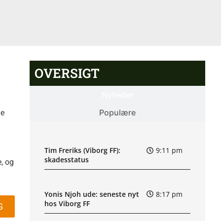
OVERSIGT
Nyheder
Populære
le
Tim Freriks (Viborg FF):
9:11 pm
skadesstatus
e, og
Yonis Njoh ude: seneste nyt
8:17 pm
hos Viborg FF
G