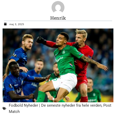
Henrik
maj 3, 2025
Fodbold Nyheder | De seneste nyheder fra hele verden
,
Post
Match