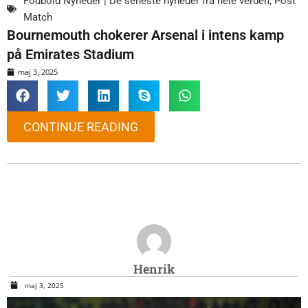
Fodbold Nyheder | De seneste nyheder fra hele verden
,
Post
Match
Bournemouth chokerer Arsenal i intens kamp
på Emirates Stadium
maj 3, 2025
CONTINUE READING
Henrik
maj 3, 2025