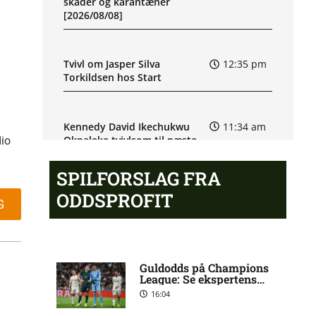
skader og karantæner
[2026/08/08]
Tvivl om Jasper Silva
12:35 pm
Torkildsen hos Start
Kennedy David Ikechukwu
11:34 am
Okpaleke tvivlsom til næste
dio
kamp
SPILFORSLAG FRA
ODDSPROFIT
Sigurd Kvile (Fredrikstad):
10:21 am
G
skadesstatus
Allsvenskan – Orgryte IS mod
9:52 am
Guldodds på Champions
AIK Stockholm: Optakt,
League: Se ekspertens
spilforslag her
forventede opstillinger,
16:04
skader og karantæner