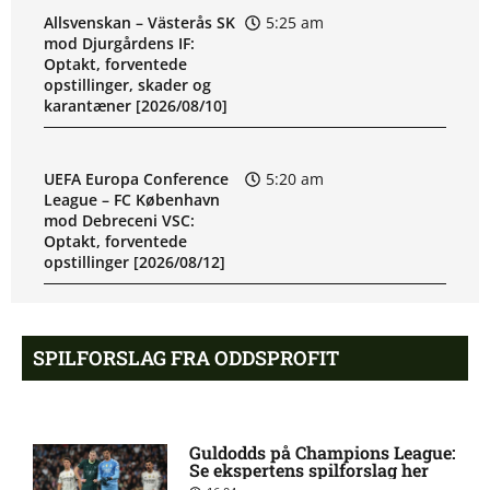
Allsvenskan – Västerås SK
5:25 am
mod Djurgårdens IF:
Optakt, forventede
opstillinger, skader og
karantæner [2026/08/10]
UEFA Europa Conference
5:20 am
League – FC København
mod Debreceni VSC:
Optakt, forventede
opstillinger [2026/08/12]
Eric Noel Patrik Milleskog i
8:49 pm
SPILFORSLAG FRA ODDSPROFIT
tvivl hos Sirius
Rangers afviser gigantbud
8:42 pm
Guldodds på Champions League:
på Chermiti
Se ekspertens spilforslag her