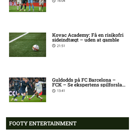
16:04
Ajax-profil bekræfter: I
8:38 pm
dialog med PSG
Kovac Academy: Få en risikofri
Allsvenskan – Sirius mod IF
7:54 pm
sideindtægt – uden at gamble
Brommapojkarna: Optakt,
21:51
forventede opstillinger,
skader og karantæner
[2026/08/10]
Mats Møller Dæhli i tvivl
7:50 pm
Guldodds på FC Barcelona –
FCK – Se ekspertens spilforslag
hos Molde
her
13:41
Tvivl om Halldor Østervold
6:52 pm
Stenevik hos Molde
FOOTY ENTERTAINMENT
Anders Bleg Christiansen
5:54 pm