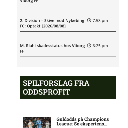
Viborg FF
2. Division – Skive mod Nykøbing
7:58 pm
FC: Optakt [2026/08/08]
M. Riahi skadesstatus hos Viborg
6:25 pm
FF
Opdatering: Isak Aron Sjong
6:09 pm
skade hos Bodø/Glimt
SPILFORSLAG FRA
ODDSPROFIT
Eliteserien – Valerenga mod
4:43 pm
Bodo/Glimt: Optakt, forventede
opstillinger, skader og
karantæner [2026/08/08]
Guldodds på Champions
League: Se ekspertens