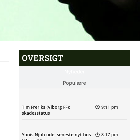
OVERSIGT
Nyheder
Populære
Tim Freriks (Viborg FF):
9:11 pm
skadesstatus
Yonis Njoh ude: seneste nyt hos
8:17 pm