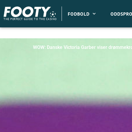
Gå
til
FODBOLD
ODDSPRO
indholdet
THE PERFECT GUIDE TO THE CASINO
WOW: Danske Victoria Garber viser drømmekro