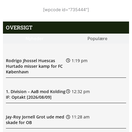
[wpcode id="735444"]
OVERSIGT
Nyheder
Populære
Rodrigo Jhossel Huescas
1:19 pm
Hurtado misser kamp for FC
København
1. Division – AaB mod Kolding
12:32 pm
IF: Optakt [2026/08/09]
Jay-Roy Jornell Grot ude med
11:28 am
skade for OB