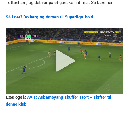
Tottenham, og det var på et ganske fint mål. Se bare her:
Så I det? Dolberg og damen til Superliga-bold
Læs også:
Avis: Aubameyang skuffer stort – skifter til
denne klub