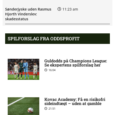
Sønderjyske uden Rasmus
11:23 am
Hjorth Vinderslev:
skadesstatus
Alexander Magnus Busch
9:46 am
SPILFORSLAG FRA ODDSPROFIT
skadet: seneste nyt hos
Silkeborg IF
Guldodds på Champions League:
Mads Lautrup Freundlich på
8:31 am
Se ekspertens spilforslag her
skadeslisten hos Silkeborg IF
16:04
Skadesnyt: Warren Caddy
8:17 am
ude for Randers FC
Kovac Academy: Få en risikofri
sideindtægt – uden at gamble
Status på Paul Izzo hos
6:38 am
21:51
Randers FC