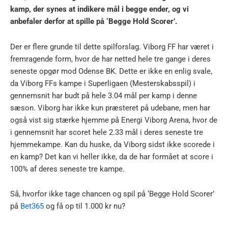
kamp, der synes at indikere mål i begge ender, og vi
anbefaler derfor at spille på ‘Begge Hold Scorer’.
Der er flere grunde til dette spilforslag. Viborg FF har været i
fremragende form, hvor de har netted hele tre gange i deres
seneste opgør mod Odense BK. Dette er ikke en enlig svale,
da Viborg FFs kampe i Superligaen (Mesterskabsspil) i
gennemsnit har budt på hele 3.04 mål per kamp i denne
sæson. Viborg har ikke kun præsteret på udebane, men har
også vist sig stærke hjemme på Energi Viborg Arena, hvor de
i gennemsnit har scoret hele 2.33 mål i deres seneste tre
hjemmekampe. Kan du huske, da Viborg sidst ikke scorede i
en kamp? Det kan vi heller ikke, da de har formået at score i
100% af deres seneste tre kampe.
Så, hvorfor ikke tage chancen og spil på ‘Begge Hold Scorer’
på
Bet365
og få op til 1.000 kr nu?