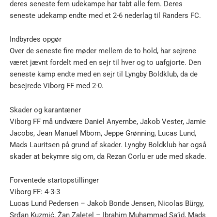
deres seneste fem udekampe har tabt alle fem. Deres
seneste udekamp endte med et 2-6 nederlag til Randers FC.
Indbyrdes opgør
Over de seneste fire møder mellem de to hold, har sejrene
været jævnt fordelt med en sejr til hver og to uafgjorte. Den
seneste kamp endte med en sejr til Lyngby Boldklub, da de
besejrede Viborg FF med 2-0.
Skader og karantæner
Viborg FF må undvære Daniel Anyembe, Jakob Vester, Jamie
Jacobs, Jean Manuel Mbom, Jeppe Grønning, Lucas Lund,
Mads Lauritsen på grund af skader. Lyngby Boldklub har også
skader at bekymre sig om, da Rezan Corlu er ude med skade.
Forventede startopstillinger
Viborg FF: 4-3-3
Lucas Lund Pedersen – Jakob Bonde Jensen, Nicolas Bürgy,
Srđan Kuzmić, Žan Zaletel – Ibrahim Muhammad Sa’id, Mads