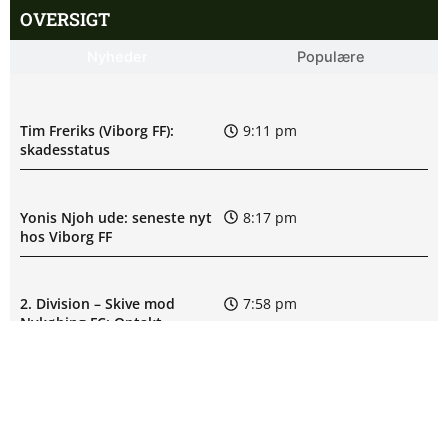
OVERSIGT
Nyheder
Populære
Tim Freriks (Viborg FF):
9:11 pm
skadesstatus
Yonis Njoh ude: seneste nyt
8:17 pm
hos Viborg FF
2. Division – Skive mod
7:58 pm
Nykøbing FC: Optakt
[2026/08/08]
M. Riahi skadesstatus hos
6:25 pm
Viborg FF