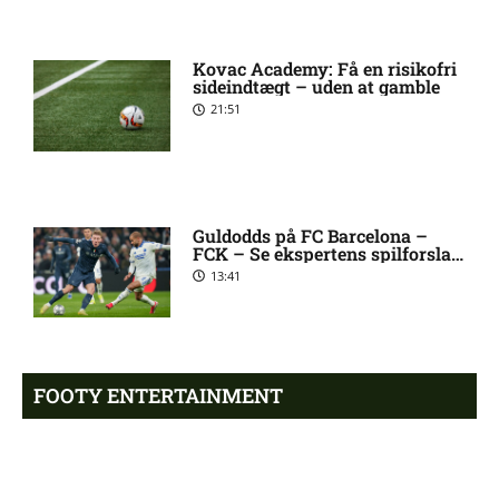
2. Division – VSK Århus mod
12:26 pm
Fremad Amager: Optakt,
Kovac Academy: Få en risikofri
skader og karantæner
sideindtægt – uden at gamble
[2026/08/08]
21:51
1. Division – Hobro IK mod
9:11 am
AB: Optakt, skader og
karantæner [2026/08/08]
Guldodds på FC Barcelona –
FCK – Se ekspertens spilforslag
her
13:41
1. Division – Aarhus Fremad
5:46 am
mod HB Køge: Optakt,
forventede opstillinger,
skader og karantæner
[2026/08/08]
FOOTY ENTERTAINMENT
Atlético forbereder bud på
10:23 pm
Tottenham-anfører
Emilie Hoffmann deler