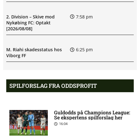
2. Division – Skive mod
7:58 pm
Nykøbing FC: Optakt
[2026/08/08]
M. Riahi skadesstatus hos
6:25 pm
Viborg FF
Opdatering: Isak Aron Sjong
6:09 pm
skade hos Bodø/Glimt
SPILFORSLAG FRA ODDSPROFIT
Eliteserien – Valerenga mod
4:43 pm
Bodo/Glimt: Optakt,
Guldodds på Champions League:
forventede opstillinger,
Se ekspertens spilforslag her
skader og karantæner
16:04
[2026/08/08]