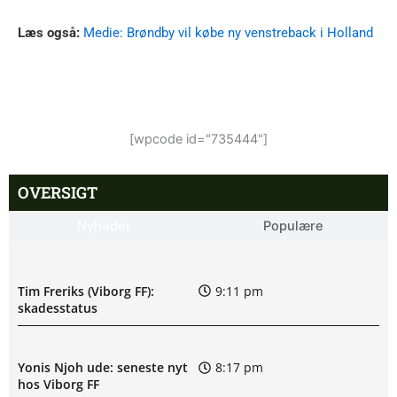
Læs også:
Medie: Brøndby vil købe ny venstreback i Holland
[wpcode id="735444"]
OVERSIGT
Nyheder
Populære
Tim Freriks (Viborg FF):
9:11 pm
skadesstatus
Yonis Njoh ude: seneste nyt
8:17 pm
hos Viborg FF