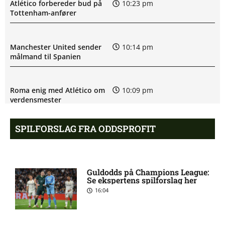
Atlético forbereder bud på
10:23 pm
Tottenham-anfører
Manchester United sender
10:14 pm
målmand til Spanien
Roma enig med Atlético om
10:09 pm
verdensmester
SPILFORSLAG FRA ODDSPROFIT
Chelsea sælger Chalobah til
10:06 pm
Como
Guldodds på Champions League:
Premier League-klub henter
10:04 pm
Se ekspertens spilforslag her
FCN-profil
16:04
Salah lander i Tyrkiet til
10:00 pm