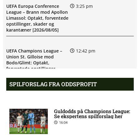
UEFA Europa Conference
3:25 pm
League – Brann mod Apollon
Limassol: Optakt, forventede
opstillinger, skader og
karantæner [2026/08/05]
UEFA Champions League –
12:42 pm
Union St. Gilloise mod
Bodo/Glimt: Optakt,
forventede opstillinger,
skader og karantæner
[2026/08/04]
SPILFORSLAG FRA ODDSPROFIT
UEFA Europa Conference
9:10 am
League – Bohemians mod FC
Guldodds på Champions League:
Midtjylland: Optakt,
Se ekspertens spilforslag her
forventede opstillinger,
16:04
skader og karantæner
[2026/08/06]