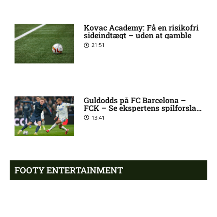
UEFA Europa Conference
8:30 am
Kovac Academy: Få en risikofri
League – Valur Reykjavik mod
sideindtægt – uden at gamble
FC Nordsjælland: Optakt,
21:51
forventede opstillinger,
skader og karantæner
[2026/08/06]
UEFA Europa Conference
7:22 am
Guldodds på FC Barcelona –
League – Debreceni VSC mod
FCK – Se ekspertens spilforslag
her
FC København: Optakt,
13:41
forventede opstillinger,
skader og karantæner
[2026/08/06]
FOOTY ENTERTAINMENT
DBU Pokalen – Aabenraa mod
6:25 am
SGI: Optakt, forventede
opstillinger, skader og
karantæner [2026/08/06]
Emilie Hoffmann deler