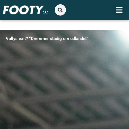
Gå
til
indholdet
Vallys exit? “Drømmer stadig om udlandet”