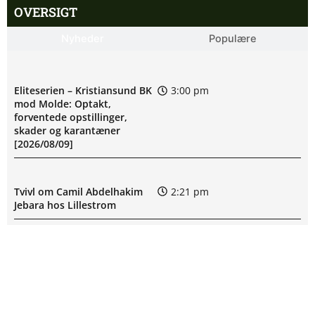
OVERSIGT
Nyheder
Populære
Eliteserien – Kristiansund BK
3:00 pm
mod Molde: Optakt,
forventede opstillinger,
skader og karantæner
[2026/08/09]
Tvivl om Camil Abdelhakim
2:21 pm
Jebara hos Lillestrom
Eric Bugale Kitolano usikker
2:04 pm
til Lillestroms kamp
Rosenborg uden Dino
12:18 pm