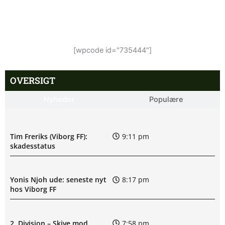
[wpcode id="735444"]
OVERSIGT
Nyheder
Populære
Tim Freriks (Viborg FF):
9:11 pm
skadesstatus
Yonis Njoh ude: seneste nyt
8:17 pm
hos Viborg FF
2. Division – Skive mod
7:58 pm