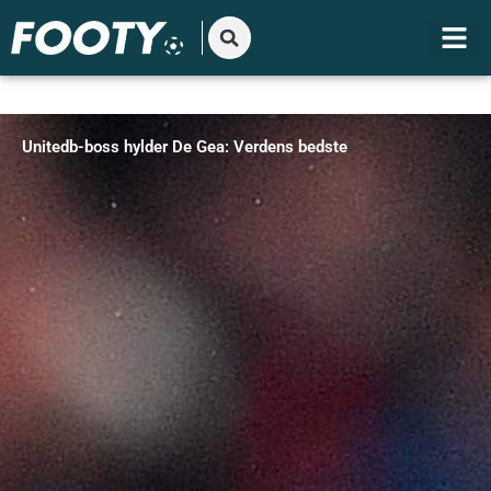
Gå
til
indholdet
Unitedb-boss hylder De Gea: Verdens bedste