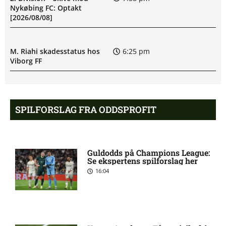
Nykøbing FC: Optakt
[2026/08/08]
M. Riahi skadesstatus hos
6:25 pm
Viborg FF
Opdatering: Isak Aron Sjong
6:09 pm
skade hos Bodø/Glimt
SPILFORSLAG FRA ODDSPROFIT
Eliteserien – Valerenga mod
4:43 pm
Bodo/Glimt: Optakt,
Guldodds på Champions League:
forventede opstillinger,
Se ekspertens spilforslag her
skader og karantæner
16:04
[2026/08/08]
2. Division – VSK Århus mod
12:26 pm
Fremad Amager: Optakt,