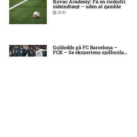
Kovac Academy: Få en risikofri
skader og karantæner
sideindtægt – uden at gamble
[2026/08/08]
21:51
1. Division – Hobro IK mod
9:11 am
AB: Optakt, skader og
karantæner [2026/08/08]
Guldodds på FC Barcelona –
FCK – Se ekspertens spilforslag
her
13:41
1. Division – Aarhus Fremad
5:46 am
mod HB Køge: Optakt,
forventede opstillinger,
skader og karantæner
[2026/08/08]
FOOTY ENTERTAINMENT
Atlético forbereder bud på
10:23 pm
Tottenham-anfører
Emilie Hoffmann deler
vanvittige billeder
18:39
Manchester United sender
10:14 pm