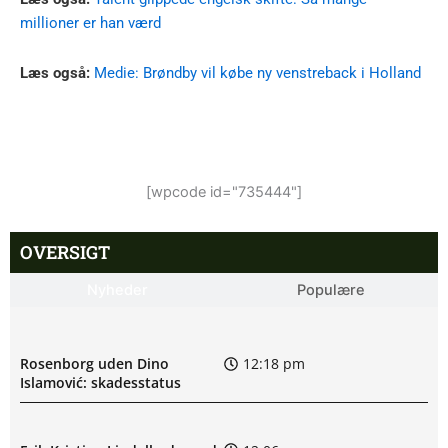
millioner er han værd
Læs også:
Medie: Brøndby vil købe ny venstreback i Holland
[wpcode id="735444"]
OVERSIGT
Nyheder
Populære
Rosenborg uden Dino
12:18 pm
Islamović: skadesstatus