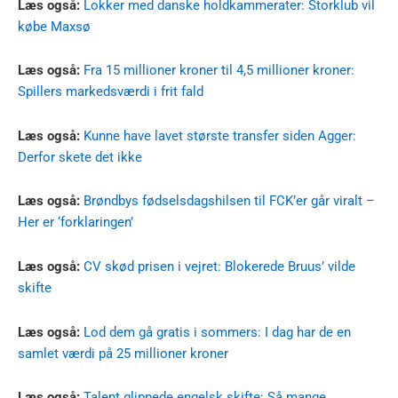
Læs også:
Lokker med danske holdkammerater: Storklub vil
købe Maxsø
Læs også:
Fra 15 millioner kroner til 4,5 millioner kroner:
Spillers markedsværdi i frit fald
Læs også:
Kunne have lavet største transfer siden Agger:
Derfor skete det ikke
Læs også:
Brøndbys fødselsdagshilsen til FCK’er går viralt –
Her er ‘forklaringen’
Læs også:
CV skød prisen i vejret: Blokerede Bruus’ vilde
skifte
Læs også:
Lod dem gå gratis i sommers: I dag har de en
samlet værdi på 25 millioner kroner
Læs også:
Talent glippede engelsk skifte: Så mange