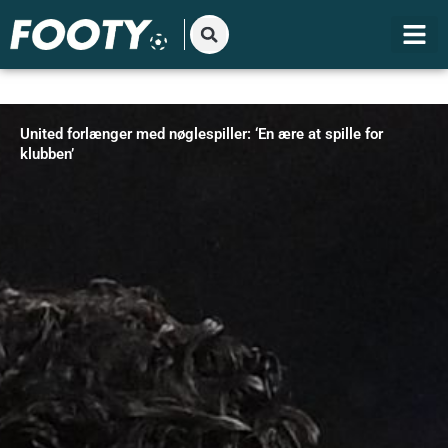
Gå
til
indholdet
United forlænger med nøglespiller: ‘En ære at spille for
klubben’