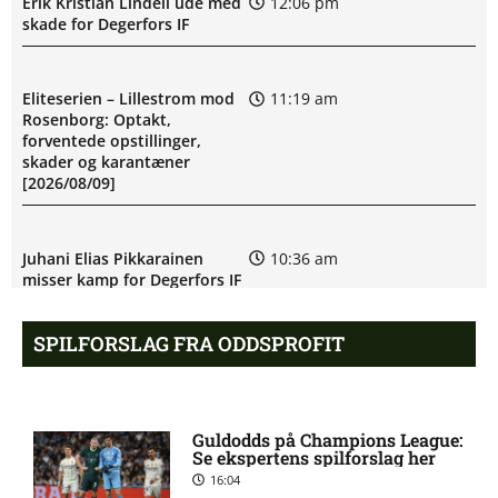
Erik Kristian Lindell ude med
12:06 pm
skade for Degerfors IF
Eliteserien – Lillestrom mod
11:19 am
Rosenborg: Optakt,
forventede opstillinger,
skader og karantæner
[2026/08/09]
Juhani Elias Pikkarainen
10:36 am
misser kamp for Degerfors IF
SPILFORSLAG FRA ODDSPROFIT
Degerfors IF uden Daniel
9:54 am
Andreas Sundgren:
skadesstatus
Guldodds på Champions League:
Se ekspertens spilforslag her
Allsvenskan – Malmö FF mod
8:40 am
16:04
Degerfors IF: Optakt,