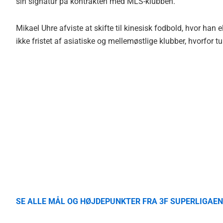
sin signatur på kontrakten med MLS-klubben.
Mikael Uhre afviste at skifte til kinesisk fodbold, hvor han 
ikke fristet af asiatiske og mellemøstlige klubber, hvorfor t
SE ALLE MÅL OG HØJDEPUNKTER FRA 3F SUPERLIGAEN