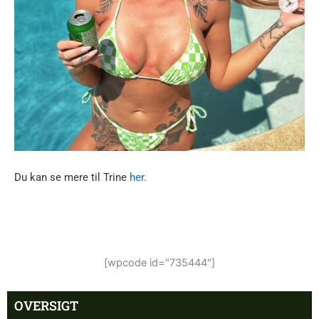
Du kan se mere til Trine
her.
[wpcode id="735444"]
OVERSIGT