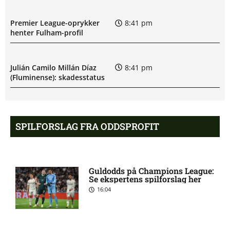
Premier League-oprykker
8:41 pm
henter Fulham-profil
Julián Camilo Millán Díaz
8:41 pm
(Fluminense): skadesstatus
Aston Villa bekræfter: Vi vil
8:39 pm
hente Bayern-profil
SPILFORSLAG FRA ODDSPROFIT
Barcelona-legende skifter til
8:36 pm
LA Galaxy
Guldodds på Champions League:
Se ekspertens spilforslag her
16:04
PSG enig med Barcelona-
8:34 pm
profil