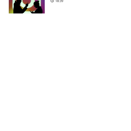
18:39
Luca Daniel Langoni i tvivl
5:39 pm
hos New England Revolution
James Maurer på skadeslisten
4:21 pm
hos Houston Dynamo
Reality-babe viser kanonerne
frem
18:03
Filip Strømland Lien ude:
3:39 pm
seneste nyt hos Start
Major League Soccer – New
3:19 pm
Camilla Martin deler
opsigtsvækkende billede
England Revolution mod
Houston Dynamo: Optakt,
17:24
forventede opstillinger,
skader og karantæner
[2026/08/08]
FOOTY LIFESTYLE
Skadesnyt: Kristoffer
2:45 pm