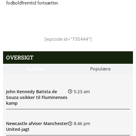
fodboldfremtid fortsætter.
[wpcode id="735444"]
OVERSIGT
Nyheder
Populære
John Kennedy Batista de
5:23 am
Souza usikker til Fluminenses
kamp
Newcastle afviser Manchester
8:46 pm
United-jagt