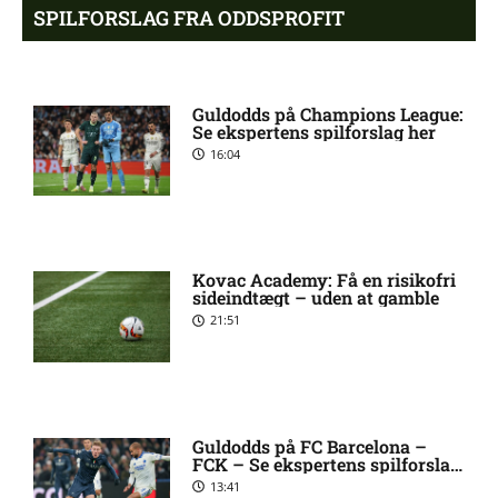
Mads Lautrup Freundlich på
8:31 am
SPILFORSLAG FRA ODDSPROFIT
skadeslisten hos Silkeborg IF
Skadesnyt: Warren Caddy
8:17 am
Guldodds på Champions League:
ude for Randers FC
Se ekspertens spilforslag her
16:04
Status på Paul Izzo hos
6:38 am
Randers FC
Kovac Academy: Få en risikofri
Superligaen – AC Horsens
6:15 am
sideindtægt – uden at gamble
mod Brøndby IF: Optakt,
21:51
forventede opstillinger,
skader og karantæner
[2026/08/09]
Guldodds på FC Barcelona –
Superligaen – Randers FC
6:08 am
FCK – Se ekspertens spilforslag
mod Lyngby Boldklub:
her
13:41
Optakt, forventede