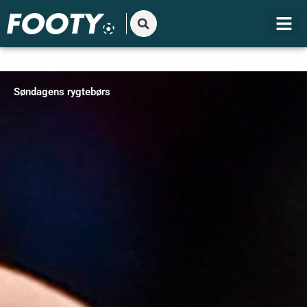
Gå
til
indholdet
Søndagens rygtebørs