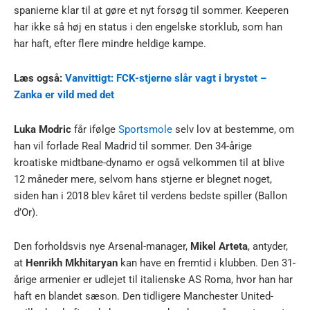
spanierne klar til at gøre et nyt forsøg til sommer. Keeperen
har ikke så høj en status i den engelske storklub, som han
har haft, efter flere mindre heldige kampe.
Læs også:
Vanvittigt: FCK-stjerne slår vagt i brystet –
Zanka er vild med det
Luka Modric
får ifølge
Sportsmole
selv lov at bestemme, om
han vil forlade Real Madrid til sommer. Den 34-årige
kroatiske midtbane-dynamo er også velkommen til at blive
12 måneder mere, selvom hans stjerne er blegnet noget,
siden han i 2018 blev kåret til verdens bedste spiller (Ballon
d’Or).
Den forholdsvis nye Arsenal-manager,
Mikel Arteta
, antyder,
at
Henrikh Mkhitaryan
kan have en fremtid i klubben. Den 31-
årige armenier er udlejet til italienske AS Roma, hvor han har
haft en blandet sæson. Den tidligere Manchester United-