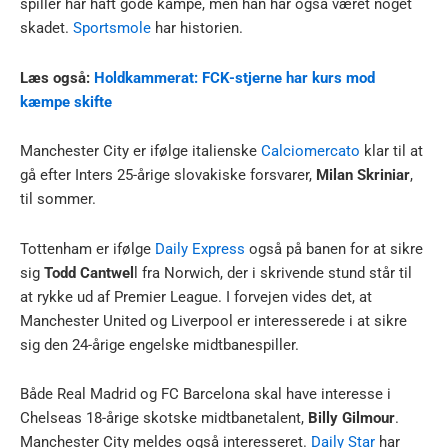
spiller har haft gode kampe, men han har også været noget
skadet.
Sportsmole
har historien.
Læs også:
Holdkammerat: FCK-stjerne har kurs mod
kæmpe skifte
Manchester City er ifølge italienske
Calciomercato
klar til at
gå efter Inters 25-årige slovakiske forsvarer,
Milan Skriniar
,
til sommer.
Tottenham er ifølge
Daily Express
også på banen for at sikre
sig
Todd Cantwel
l fra Norwich, der i skrivende stund står til
at rykke ud af Premier League. I forvejen vides det, at
Manchester United og Liverpool er interesserede i at sikre
sig den 24-årige engelske midtbanespiller.
Både Real Madrid og FC Barcelona skal have interesse i
Chelseas 18-årige skotske midtbanetalent,
Billy Gilmour
.
Manchester City meldes også interesseret.
Daily Star
har