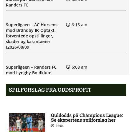
Randers FC
Superligaen – AC Horsens
6:15 am
mod Brøndby IF: Optakt,
forventede opstillinger,
skader og karantæner
[2026/08/09]
Superligaen – Randers FC
6:08 am
mod Lyngby Boldklub:
Optakt, forventede
opstillinger, skader og
SPILFORSLAG FRA ODDSPROFIT
karantæner [2026/08/09]
Pontus Anders Rödin misser
5:44 am
Guldodds på Champions League:
kamp for Silkeborg IF
Se ekspertens spilforslag her
16:04