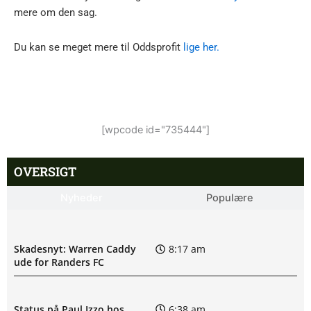
mere om den sag.
Du kan se meget mere til Oddsprofit
lige her.
[wpcode id="735444"]
OVERSIGT
Nyheder
Populære
Skadesnyt: Warren Caddy
8:17 am
ude for Randers FC
Status på Paul Izzo hos
6:38 am