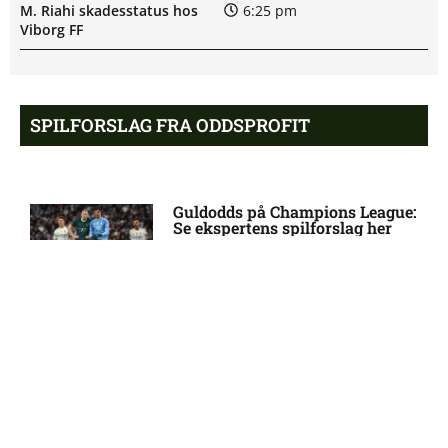
M. Riahi skadesstatus hos
6:25 pm
Viborg FF
Opdatering: Isak Aron Sjong
6:09 pm
skade hos Bodø/Glimt
SPILFORSLAG FRA ODDSPROFIT
Eliteserien – Valerenga mod
4:43 pm
Bodo/Glimt: Optakt,
Guldodds på Champions League:
forventede opstillinger,
Se ekspertens spilforslag her
skader og karantæner
16:04
[2026/08/08]
2. Division – VSK Århus mod
12:26 pm
Fremad Amager: Optakt,
Kovac Academy: Få en risikofri
skader og karantæner
sideindtægt – uden at gamble
[2026/08/08]
21:51