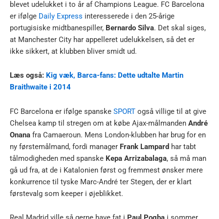
blevet udelukket i to år af Champions League. FC Barcelona
er ifølge
Daily Express
interesserede i den 25-årige
portugisiske midtbanespiller,
Bernardo Silva
. Det skal siges,
at Manchester City har appelleret udelukkelsen, så det er
ikke sikkert, at klubben bliver smidt ud.
Læs også:
Kig væk, Barca-fans: Dette udtalte Martin
Braithwaite i 2014
FC Barcelona er ifølge spanske
SPORT
også villige til at give
Chelsea kamp til stregen om at købe Ajax-målmanden
André
Onana
fra Camaeroun. Mens London-klubben har brug for en
ny førstemålmand, fordi manager
Frank Lampard
har tabt
tålmodigheden med spanske
Kepa Arrizabalaga
, så må man
gå ud fra, at de i Katalonien først og fremmest ønsker mere
konkurrence til tyske Marc-André ter Stegen, der er klart
førstevalg som keeper i øjeblikket.
Real Madrid ville så gerne have fat i
Paul Pogba
i sommer,