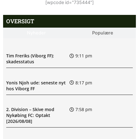
[wpcode id="735444"]
OVERSIGT
Nyheder
Populære
Tim Freriks (Viborg FF):
9:11 pm
skadesstatus
Yonis Njoh ude: seneste nyt
8:17 pm
hos Viborg FF
2. Division – Skive mod
7:58 pm
Nykøbing FC: Optakt
[2026/08/08]