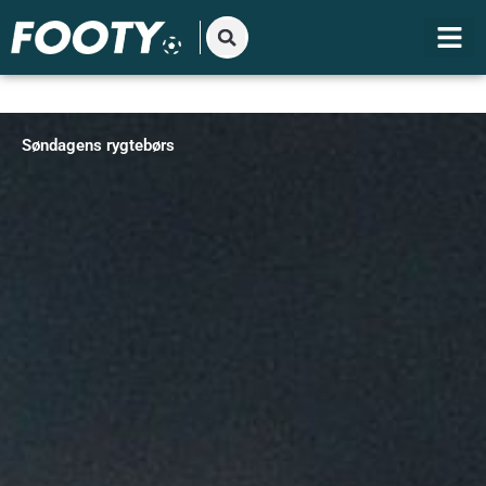
Gå
til
indholdet
Søndagens rygtebørs