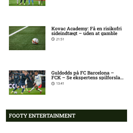
Julián Camilo Millán Díaz
8:41 pm
(Fluminense): skadesstatus
Kovac Academy: Få en risikofri
Aston Villa bekræfter: Vi vil
8:39 pm
sideindtægt – uden at gamble
hente Bayern-profil
21:51
Barcelona-legende skifter til
8:36 pm
LA Galaxy
Guldodds på FC Barcelona –
FCK – Se ekspertens spilforslag
PSG enig med Barcelona-
8:34 pm
her
13:41
profil
Liverpool henter Barcelona-
8:31 pm
anfører
FOOTY ENTERTAINMENT
West Ham henter
8:29 pm