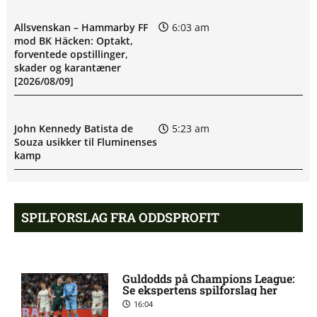
Allsvenskan – Hammarby FF
6:03 am
mod BK Häcken: Optakt,
forventede opstillinger,
skader og karantæner
[2026/08/09]
John Kennedy Batista de
5:23 am
Souza usikker til Fluminenses
kamp
Newcastle afviser Manchester
8:46 pm
SPILFORSLAG FRA ODDSPROFIT
United-jagt
Premier League-oprykker
8:41 pm
Guldodds på Champions League:
henter Fulham-profil
Se ekspertens spilforslag her
16:04