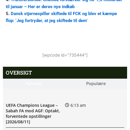
til januar – Her er deres nye indkøb
5.
Dansk stjernespiller skiftede til FCK og blev et kæmpe
flop: ‘Jeg fortryder, at jeg skiftede til dem’
[wpcode id="735444"]
OVERSIGT
Nyheder
Populære
UEFA Champions League –
6:13 am
Sabah FA mod AGF: Optakt,
forventede opstillinger
[2026/08/11]