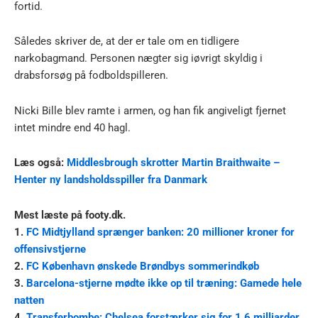
fortid.
Således skriver de, at der er tale om en tidligere
narkobagmand. Personen nægter sig iøvrigt skyldig i
drabsforsøg på fodboldspilleren.
Nicki Bille blev ramte i armen, og han fik angiveligt fjernet
intet mindre end 40 hagl.
Læs også:
Middlesbrough skrotter Martin Braithwaite –
Henter ny landsholdsspiller fra Danmark
Mest læste på footy.dk.
1.
FC Midtjylland sprænger banken: 20 millioner kroner for
offensivstjerne
2.
FC København ønskede Brøndbys sommerindkøb
3.
Barcelona-stjerne mødte ikke op til træning: Gamede hele
natten
4.
Transferbombe: Chelsea forstærker sig for 1,6 milliarder