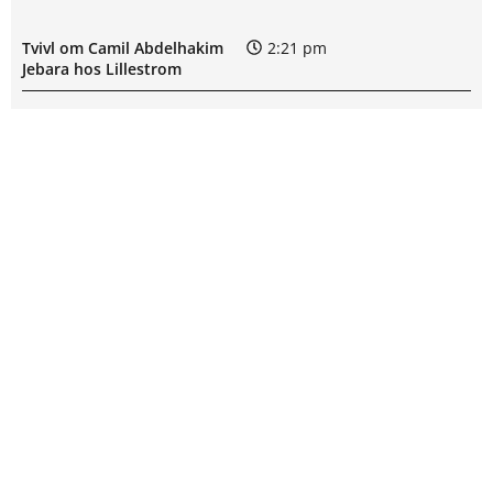
Tvivl om Camil Abdelhakim
2:21 pm
Jebara hos Lillestrom
Eric Bugale Kitolano usikker
2:04 pm
til Lillestroms kamp
Rosenborg uden Dino
12:18 pm
Islamović: skadesstatus
Erik Kristian Lindell ude med
12:06 pm
skade for Degerfors IF
Eliteserien – Lillestrom mod
11:19 am
Rosenborg: Optakt,
forventede opstillinger,
SPILFORSLAG FRA ODDSPROFIT
skader og karantæner