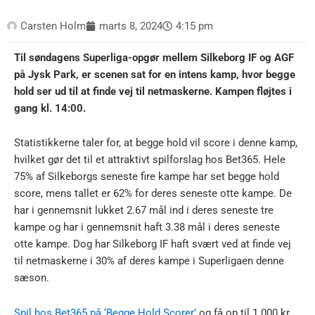
Carsten Holm
marts 8, 2024
4:15 pm
Til søndagens Superliga-opgør mellem Silkeborg IF og AGF
på Jysk Park, er scenen sat for en intens kamp, hvor begge
hold ser ud til at finde vej til netmaskerne. Kampen fløjtes i
gang kl. 14:00.
Statistikkerne taler for, at begge hold vil score i denne kamp,
hvilket gør det til et attraktivt spilforslag hos Bet365. Hele
75% af Silkeborgs seneste fire kampe har set begge hold
score, mens tallet er 62% for deres seneste otte kampe. De
har i gennemsnit lukket 2.67 mål ind i deres seneste tre
kampe og har i gennemsnit haft 3.38 mål i deres seneste
otte kampe. Dog har Silkeborg IF haft svært ved at finde vej
til netmaskerne i 30% af deres kampe i Superligaen denne
sæson.
Spil hos Bet365 på ‘Begge Hold Scorer’
og få op til 1.000 kr.