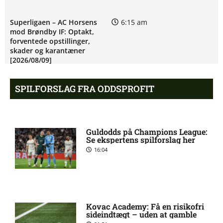
Superligaen – AC Horsens
6:15 am
mod Brøndby IF: Optakt,
forventede opstillinger,
skader og karantæner
[2026/08/09]
SPILFORSLAG FRA ODDSPROFIT
Superligaen – Randers FC
6:08 am
mod Lyngby Boldklub:
Optakt, forventede
opstillinger, skader og
Guldodds på Champions League:
karantæner [2026/08/09]
Se ekspertens spilforslag her
16:04
Pontus Anders Rödin misser
5:44 am
kamp for Silkeborg IF
Kovac Academy: Få en risikofri
1. Division – Hvidovre IF mod
5:31 am
sideindtægt – uden at gamble
Esbjerg fB: Optakt