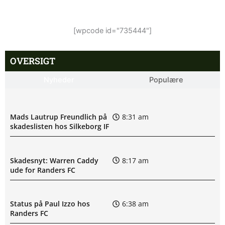
[wpcode id="735444"]
OVERSIGT
Nyheder
Populære
Mads Lautrup Freundlich på
8:31 am
skadeslisten hos Silkeborg IF
Skadesnyt: Warren Caddy
8:17 am
ude for Randers FC
Status på Paul Izzo hos
6:38 am
Randers FC