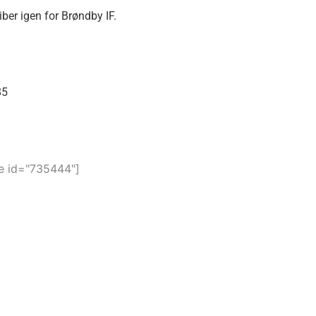
iber igen for Brøndby IF.
85
 id="735444"]