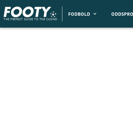
Gå
til
FODBOLD
ODDSPRO
indholdet
THE PERFECT GUIDE TO THE CASINO
SE MÅLET: KLAIBER KLASKER BRØNDBY I FR