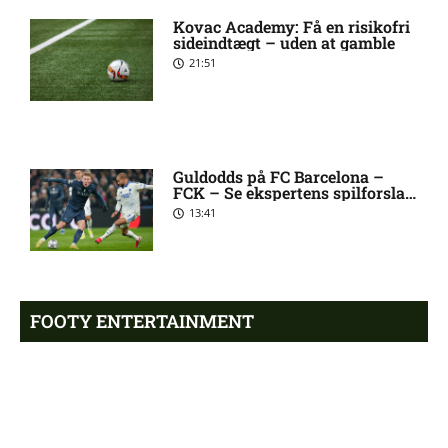
skader og karantæner
Kovac Academy: Få en risikofri
[2026/08/09]
sideindtægt – uden at gamble
21:51
Superligaen – Randers FC
6:08 am
mod Lyngby Boldklub:
Optakt, forventede
opstillinger, skader og
karantæner [2026/08/09]
Guldodds på FC Barcelona –
FCK – Se ekspertens spilforslag
her
13:41
1. Division – Hvidovre IF mod
5:31 am
Esbjerg fB: Optakt
[2026/08/09]
FOOTY ENTERTAINMENT
Tim Freriks (Viborg FF):
9:11 pm
skadesstatus
Emilie Hoffmann deler
vanvittige billeder
Yonis Njoh ude: seneste nyt
8:17 pm
18:39