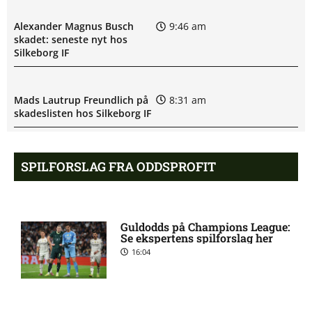
Alexander Magnus Busch
9:46 am
skadet: seneste nyt hos
Silkeborg IF
Mads Lautrup Freundlich på
8:31 am
skadeslisten hos Silkeborg IF
Skadesnyt: Warren Caddy
8:17 am
SPILFORSLAG FRA ODDSPROFIT
ude for Randers FC
Status på Paul Izzo hos
6:38 am
Guldodds på Champions League:
Randers FC
Se ekspertens spilforslag her
16:04
Superligaen – AC Horsens
6:15 am
mod Brøndby IF: Optakt,
forventede opstillinger,