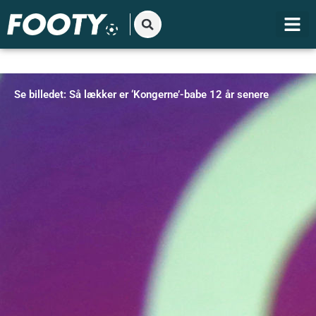
Gå
til
indholdet
Se billedet: Så lækker er ‘Kongerne’-babe 12 år senere