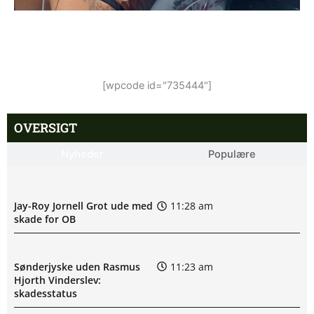
[wpcode id="735444"]
OVERSIGT
Nyheder
Populære
Jay-Roy Jornell Grot ude med
11:28 am
skade for OB
Sønderjyske uden Rasmus
11:23 am
Hjorth Vinderslev:
skadesstatus