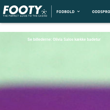
Gå
til
FODBOLD
ODDSPRO
indholdet
THE PERFECT GUIDE TO THE CASINO
Se billederne: Olivia Salos kække badetur