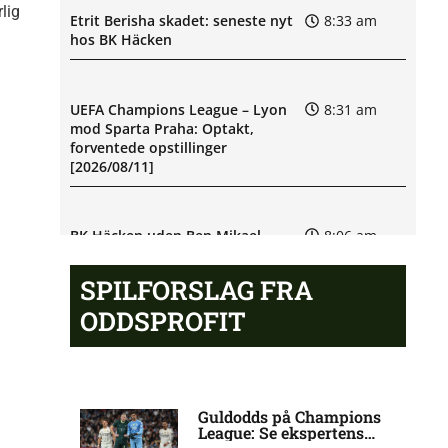
lig
Etrit Berisha skadet: seneste nyt
8:33 am
hos BK Häcken
UEFA Champions League – Lyon
8:31 am
mod Sparta Praha: Optakt,
forventede opstillinger
[2026/08/11]
BK Häcken uden Ben Mikael
8:06 am
Engdahl: skadesstatus
SPILFORSLAG FRA
ODDSPROFIT
Filip Olov Öhman misser kamp for
7:03 am
BK Häcken
UEFA Champions League – Sabah
6:13 am
Guldodds på Champions
FA mod AGF: Optakt, forventede
League: Se ekspertens