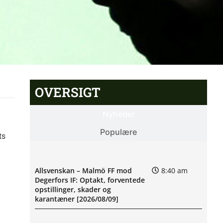
OVERSIGT
Nyheder
Populære
ts
Allsvenskan – Malmö FF mod
8:40 am
Degerfors IF: Optakt, forventede
opstillinger, skader og
karantæner [2026/08/09]