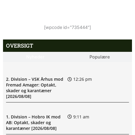
[wpcode id="735444"]
OVERSIGT
Nyheder
Populære
2. Division – VSK Århus mod
12:26 pm
Fremad Amager: Optakt,
skader og karantæner
[2026/08/08]
1. Division – Hobro IK mod
9:11 am
AB: Optakt, skader og
karantæner [2026/08/08]