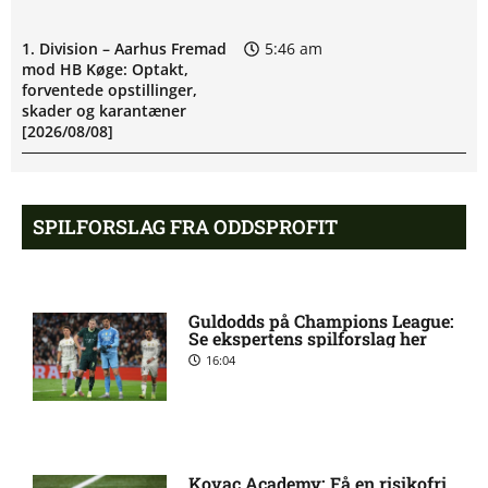
1. Division – Aarhus Fremad
5:46 am
mod HB Køge: Optakt,
forventede opstillinger,
skader og karantæner
[2026/08/08]
Atlético forbereder bud på
10:23 pm
SPILFORSLAG FRA ODDSPROFIT
Tottenham-anfører
Manchester United sender
10:14 pm
Guldodds på Champions League:
målmand til Spanien
Se ekspertens spilforslag her
16:04
Roma enig med Atlético om
10:09 pm
verdensmester
Kovac Academy: Få en risikofri
Chelsea sælger Chalobah til
10:06 pm