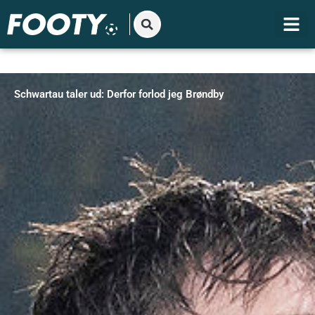
Gå
til
indholdet
Schwartau taler ud: Derfor forlod jeg Brøndby