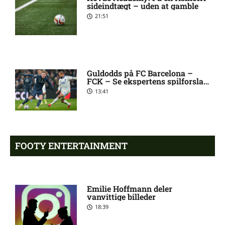
sideindtægt – uden at gamble
Como
21:51
Premier League-klub henter
10:04 pm
FCN-profil
Guldodds på FC Barcelona –
FCK – Se ekspertens spilforslag
Salah lander i Tyrkiet til
10:00 pm
her
13:41
chokskifte
Arsenal henter Bruno
9:55 pm
Guimarães
FOOTY ENTERTAINMENT
Eliteserien – Sandefjord mod
7:58 pm
KFUM Oslo: Optakt,
Emilie Hoffmann deler
forventede opstillinger,
vanvittige billeder
skader og karantæner
18:39
[2026/08/07]