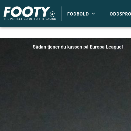
Gå
til
FODBOLD
ODDSPRO
indholdet
THE PERFECT GUIDE TO THE CASINO
Sådan tjener du kassen på Europa League!