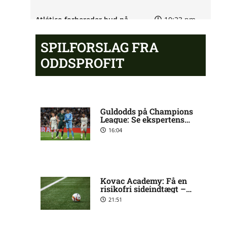
Atlético forbereder bud på
10:23 pm
Tottenham-anfører
SPILFORSLAG FRA
ODDSPROFIT
Manchester United sender
10:14 pm
målmand til Spanien
Roma enig med Atlético om
10:09 pm
Guldodds på Champions
verdensmester
League: Se ekspertens
spilforslag her
16:04
Chelsea sælger Chalobah til Como
10:06 pm
Kovac Academy: Få en
risikofri sideindtægt –
Premier League-klub henter FCN-
10:04 pm
uden at gamble
profil
21:51