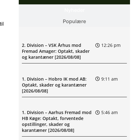
Nyheder
Populære
il
2. Division – VSK Århus mod
12:26 pm
Fremad Amager: Optakt, skader
og karantæner [2026/08/08]
1. Division – Hobro IK mod AB:
9:11 am
Optakt, skader og karantæner
[2026/08/08]
1. Division – Aarhus Fremad mod
5:46 am
HB Køge: Optakt, forventede
opstillinger, skader og
karantæner [2026/08/08]