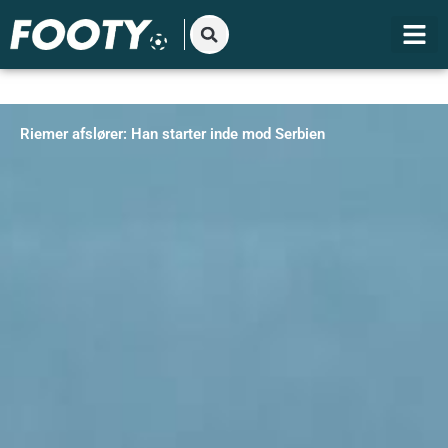
Gå
til
indholdet
Riemer afslører: Han starter inde mod Serbien