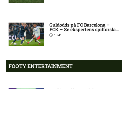
verdensmester
Chelsea sælger Chalobah til
10:06 pm
Guldodds på FC Barcelona –
FCK – Se ekspertens spilforslag
Como
her
13:41
Premier League-klub henter
10:04 pm
FCN-profil
FOOTY ENTERTAINMENT
Salah lander i Tyrkiet til
10:00 pm
chokskifte
Emilie Hoffmann deler
vanvittige billeder
Arsenal henter Bruno
9:55 pm
18:39
Guimarães
Eliteserien – Sandefjord mod
7:58 pm