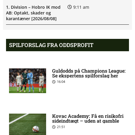
1. Division – Hobro IK mod
9:11 am
AB: Optakt, skader og
karantæner [2026/08/08]
1. Division – Aarhus Fremad
5:46 am
SPILFORSLAG FRA ODDSPROFIT
mod HB Køge: Optakt,
forventede opstillinger,
skader og karantæner
[2026/08/08]
Guldodds på Champions League:
Se ekspertens spilforslag her
Atlético forbereder bud på
10:23 pm
16:04
Tottenham-anfører
Manchester United sender
10:14 pm
målmand til Spanien
Kovac Academy: Få en risikofri
sideindtægt – uden at gamble
21:51
Roma enig med Atlético om
10:09 pm