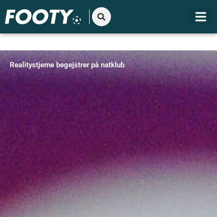
Gå
til
indholdet
Realitystjerne begejstrer på natklub