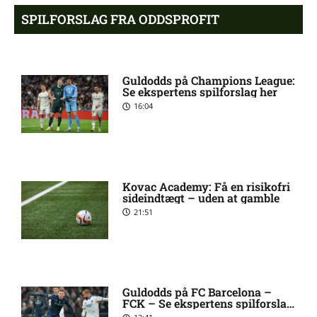
Pontus Anders Rödin misser
5:44 am
SPILFORSLAG FRA ODDSPROFIT
kamp for Silkeborg IF
1. Division – Hvidovre IF mod
5:31 am
Guldodds på Champions League:
Esbjerg fB: Optakt
Se ekspertens spilforslag her
[2026/08/09]
16:04
Tim Freriks (Viborg FF):
9:11 pm
skadesstatus
Kovac Academy: Få en risikofri
sideindtægt – uden at gamble
Yonis Njoh ude: seneste nyt
8:17 pm
21:51
hos Viborg FF
2. Division – Skive mod
7:58 pm
Nykøbing FC: Optakt
[2026/08/08]
Guldodds på FC Barcelona –
FCK – Se ekspertens spilforslag
her