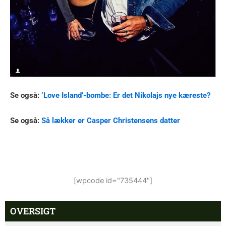
Se også:
‘Love Island’-bombe: Er det Nikolajs nye kæreste?
Se også:
Så lækker er Casper Christensens datter
[wpcode id="735444"]
OVERSIGT