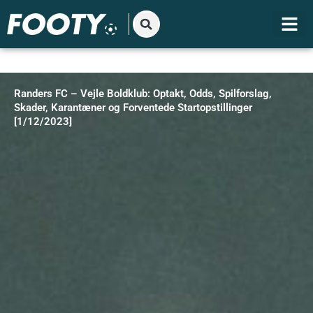
Gå
til
indholdet
Randers FC – Vejle Boldklub: Optakt, Odds, Spilforslag,
Skader, Karantæner og Forventede Startopstillinger
[1/12/2023]