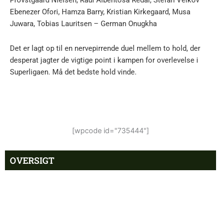
Provstgaard Nielsen, Raúl Albentosa Redal, Stefan Velkov –
Ebenezer Ofori, Hamza Barry, Kristian Kirkegaard, Musa
Juwara, Tobias Lauritsen – German Onugkha
Det er lagt op til en nervepirrende duel mellem to hold, der
desperat jagter de vigtige point i kampen for overlevelse i
Superligaen. Må det bedste hold vinde.
[wpcode id="735444"]
OVERSIGT
Nyheder
Populære
Andrew Mikobi Farrell skadet:
7:21 pm